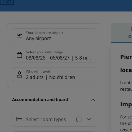
Next
Your departure airport
O
Any airport
Offe
Select your date range
Pie
08/08/26
–
06/08/27
5-8 nights
loca
Who will travel
2 adults
No children
Locate
restau
Accommodation and board
Imp
For sc
Select room types
the of
observ