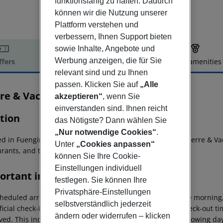
funktionsfähig zu halten. Dadurch
können wir die Nutzung unserer
Plattform verstehen und
verbessern, Ihnen Support bieten
sowie Inhalte, Angebote und
Werbung anzeigen, die für Sie
ffers
Offer description
Hotel amenities
relevant sind und zu Ihnen
r description
passen. Klicken Sie auf
„Alle
rre & Vacances Hotel El Puerto
akzeptieren“
, wenn Sie
3
einverstanden sind. Ihnen reicht
tion
das Nötigste? Dann wählen Sie
„Nur notwendige Cookies“
.
d in Fuengirola on the Costa del Sol, Hotel El Puerto by Pierre & Va
Unter
„Cookies anpassen“
rants, and tourist attractions.
können Sie Ihre Cookie-
Einstellungen individuell
ortant info
festlegen. Sie können Ihre
Privatsphäre-Einstellungen
heduled arrivals in the destination area from 04:00 in the morning,
selbstverständlich jederzeit
ficial check-in time of the respective hotel. The official check-out 
ändern oder widerrufen – klicken
ed. This includes return flights until 3.00 a.m. on the following da