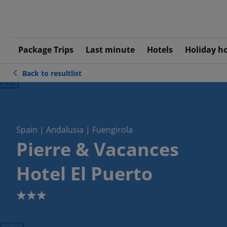
Package Trips
Last minute
Hotels
Holiday h
Back to resultlist
ious
Spain | Andalusia | Fuengirola
Pierre & Vacances
Hotel El Puerto
3