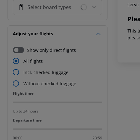
servic
Select board types
Ple
This t
Adjust your flights
pleas
Show only direct flights
All flights
Incl. checked luggage
Without checked luggage
Flight time
Flight time
Up to 24 hours
Departure time
Departure time
00:00
23:59