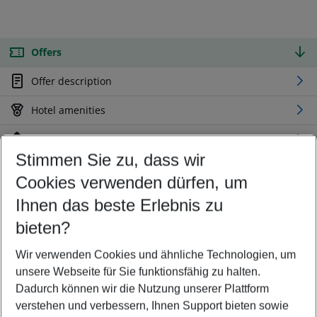
Offers
Offer description
Hotel amenities
Location
Stimmen Sie zu, dass wir
Cookies verwenden dürfen, um
Customize your offer
Find the perfect deal which suits your best
Ihnen das beste Erlebnis zu
Your departure airport
bieten?
Any airport
Wir verwenden Cookies und ähnliche Technologien, um
Select your date range
unsere Webseite für Sie funktionsfähig zu halten.
09/08/26
–
07/08/27
5-8 nights
Dadurch können wir die Nutzung unserer Plattform
Who will travel
verstehen und verbessern, Ihnen Support bieten sowie
2 adults
No children