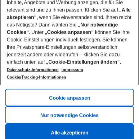
Inhalte, Angebote und Werbung anzeigen, die für Sie
relevant sind und zu Ihnen passen. Klicken Sie auf
„Alle
Show more filter
akzeptieren“
, wenn Sie einverstanden sind. Ihnen reicht
das Nötigste? Dann wählen Sie
„Nur notwendige
Cookies“
. Unter
„Cookies anpassen“
können Sie Ihre
Cookie-Einstellungen individuell festlegen. Sie können
Ihre Privatsphäre-Einstellungen selbstverständlich
jederzeit ändern oder widerrufen – klicken Sie dazu
Footer
einfach unten auf
„Cookie-Einstellungen ändern“
.
Footer navigation
Title A
Datenschutz-Informationen
Impressum
Cookie/Tracking-Informationen
Link A
Title B
Link A
Cookie anpassen
Title C
Link A
Nur notwendige Cookies
Alle akzeptieren
©
2026
All rights reserved