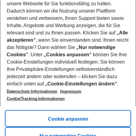
unsere Webseite für Sie funktionsfähig zu halten.
09/08/26
–
07/08/27
5-8 nights
Dadurch können wir die Nutzung unserer Plattform
Who will travel
verstehen und verbessern, Ihnen Support bieten sowie
2 adults
No children
Inhalte, Angebote und Werbung anzeigen, die für Sie
relevant sind und zu Ihnen passen. Klicken Sie auf
„Alle
Show more filter
akzeptieren“
, wenn Sie einverstanden sind. Ihnen reicht
das Nötigste? Dann wählen Sie
„Nur notwendige
Cookies“
. Unter
„Cookies anpassen“
können Sie Ihre
Cookie-Einstellungen individuell festlegen. Sie können
Ihre Privatsphäre-Einstellungen selbstverständlich
jederzeit ändern oder widerrufen – klicken Sie dazu
Footer
einfach unten auf
„Cookie-Einstellungen ändern“
.
Footer navigation
Title A
Datenschutz-Informationen
Impressum
Cookie/Tracking-Informationen
Link A
Title B
Link A
Cookie anpassen
Title C
Link A
Nur notwendige Cookies