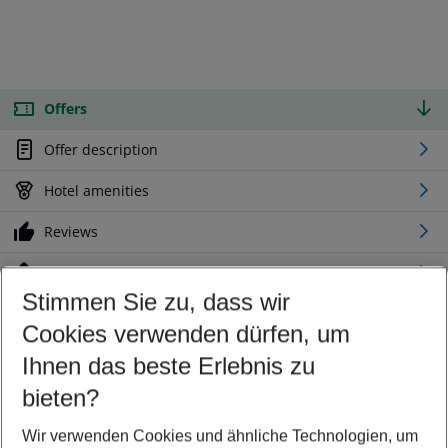
Offers
Offer description
Hotel amenities
Reviews
Location
Stimmen Sie zu, dass wir
Cookies verwenden dürfen, um
Customize your offer
Find the perfect deal which suits your best
Ihnen das beste Erlebnis zu
Your departure airport
bieten?
Any airport
Wir verwenden Cookies und ähnliche Technologien, um
Select your date range