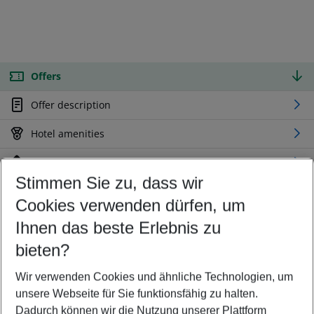
Offers
Offer description
Hotel amenities
Location
Stimmen Sie zu, dass wir
Cookies verwenden dürfen, um
Customize your offer
Find the perfect deal which suits your best
Ihnen das beste Erlebnis zu
Your departure airport
bieten?
Any airport
Wir verwenden Cookies und ähnliche Technologien, um
Select your date range
unsere Webseite für Sie funktionsfähig zu halten.
08/08/26
–
06/08/27
5-8 nights
Dadurch können wir die Nutzung unserer Plattform