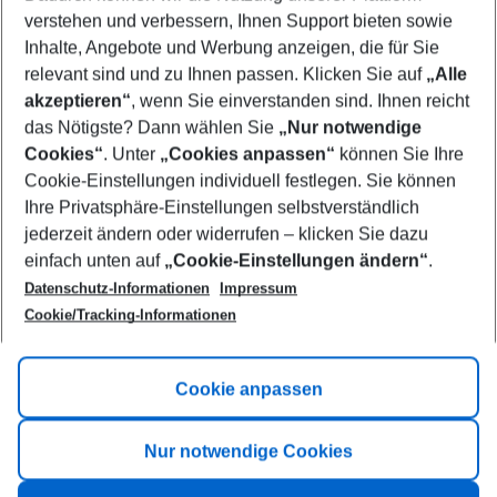
Who will travel
verstehen und verbessern, Ihnen Support bieten sowie
2 adults
No children
Inhalte, Angebote und Werbung anzeigen, die für Sie
relevant sind und zu Ihnen passen. Klicken Sie auf
„Alle
Show more filter
akzeptieren“
, wenn Sie einverstanden sind. Ihnen reicht
das Nötigste? Dann wählen Sie
„Nur notwendige
Cookies“
. Unter
„Cookies anpassen“
können Sie Ihre
Cookie-Einstellungen individuell festlegen. Sie können
Ihre Privatsphäre-Einstellungen selbstverständlich
jederzeit ändern oder widerrufen – klicken Sie dazu
Footer
einfach unten auf
„Cookie-Einstellungen ändern“
.
Footer navigation
Title A
Datenschutz-Informationen
Impressum
Cookie/Tracking-Informationen
Link A
Title B
Link A
Cookie anpassen
Title C
Link A
Nur notwendige Cookies