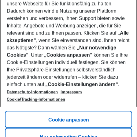
unsere Webseite für Sie funktionsfähig zu halten.
09/08/26
–
07/08/27
5-8 nights
Dadurch können wir die Nutzung unserer Plattform
Who will travel
verstehen und verbessern, Ihnen Support bieten sowie
2 adults
No children
Inhalte, Angebote und Werbung anzeigen, die für Sie
relevant sind und zu Ihnen passen. Klicken Sie auf
„Alle
Show more filter
akzeptieren“
, wenn Sie einverstanden sind. Ihnen reicht
das Nötigste? Dann wählen Sie
„Nur notwendige
Cookies“
. Unter
„Cookies anpassen“
können Sie Ihre
Cookie-Einstellungen individuell festlegen. Sie können
Ihre Privatsphäre-Einstellungen selbstverständlich
jederzeit ändern oder widerrufen – klicken Sie dazu
Footer
einfach unten auf
„Cookie-Einstellungen ändern“
.
Footer navigation
Title A
Datenschutz-Informationen
Impressum
Cookie/Tracking-Informationen
Link A
Title B
Link A
Cookie anpassen
Title C
Link A
Nur notwendige Cookies