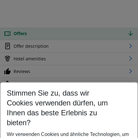
Offers
Offer description
Hotel amenities
Reviews
Location
Stimmen Sie zu, dass wir
Cookies verwenden dürfen, um
Customize your offer
Find the perfect deal which suits your best
Ihnen das beste Erlebnis zu
Your departure airport
bieten?
Any airport
Wir verwenden Cookies und ähnliche Technologien, um
Select your date range