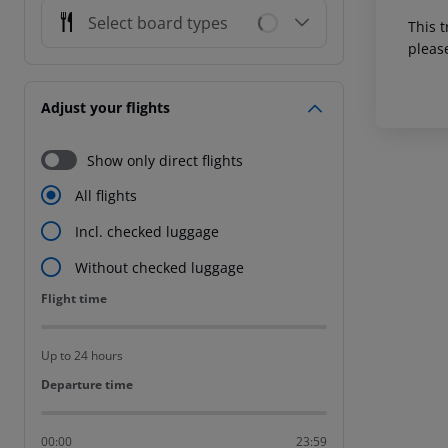
Select board types
This t
pleas
Adjust your flights
Show only direct flights
All flights
Incl. checked luggage
Without checked luggage
Flight time
Flight time
Up to 24 hours
Departure time
Departure time
00:00
23:59