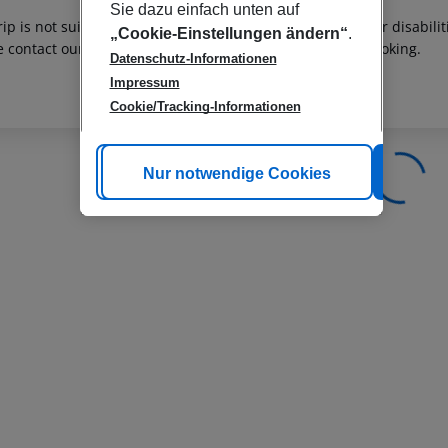
Sie dazu einfach unten auf
rip is not suitable for passengers with reduced mobility or disabil
„Cookie-Einstellungen ändern“
.
e contact our customer service before confirming your booking.
Datenschutz-Informationen
Impressum
Cookie/Tracking-Informationen
Cookie anpassen
Nur notwendige Cookies
Alle