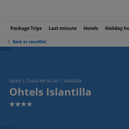
Package Trips
Last minute
Hotels
Holiday h
Back to resultlist
ious
Spain | Costa de la Luz | Islantilla
Ohtels Islantilla
4