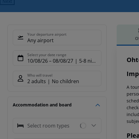
Next
Your departure airport
O
Any airport
Offe
Select your date range
Ohte
10/08/26
–
08/08/27
5-8 nights
Imp
Who will travel
2 adults
No children
A tou
perso
schedu
Accommodation and board
check-
includ
subjec
Select room types
Ple