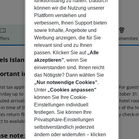
funktionsfähig zu halten. Dadurch
können wir die Nutzung unserer
Plattform verstehen und
verbessern, Ihnen Support bieten
sowie Inhalte, Angebote und
Werbung anzeigen, die für Sie
ffers
Offer description
Hotel amenities
relevant sind und zu Ihnen
r description
passen. Klicken Sie auf
„Alle
ls Islantilla
akzeptieren“
, wenn Sie
4
einverstanden sind. Ihnen reicht
ortant info
das Nötigste? Dann wählen Sie
„Nur notwendige Cookies“
.
rist tax applies in the municipality of Portimao as follows: For gu
Unter
„Cookies anpassen“
n/day up to a maximum of 7 nights and from April 1 to October 31.
können Sie Ihre Cookie-
led arrivals in the destination area from 04:00 a.m., the hotel room 
Einstellungen individuell
in time of the respective hotel. The official check-out time of the
festlegen. Sie können Ihre
es return flights until 3.00 a.m. on the following day. Early check-
Privatsphäre-Einstellungen
t to availability and for an additional charge.
selbstverständlich jederzeit
ase note:
ändern oder widerrufen – klicken