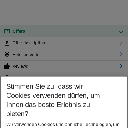
Offers
Offer description
Hotel amenities
Reviews
Location
Stimmen Sie zu, dass wir
Cookies verwenden dürfen, um
Customize your offer
Find the perfect deal which suits your best
Ihnen das beste Erlebnis zu
Your departure airport
bieten?
Any airport
Wir verwenden Cookies und ähnliche Technologien, um
Select your date range