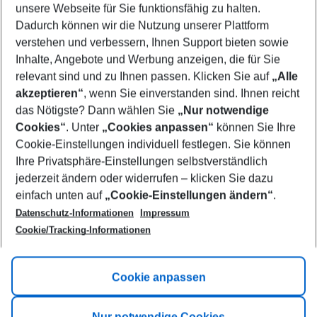
unsere Webseite für Sie funktionsfähig zu halten.
09/08/26
–
07/08/27
5-8 nights
Dadurch können wir die Nutzung unserer Plattform
Who will travel
verstehen und verbessern, Ihnen Support bieten sowie
2 adults
No children
Inhalte, Angebote und Werbung anzeigen, die für Sie
relevant sind und zu Ihnen passen. Klicken Sie auf
„Alle
Show more filter
akzeptieren“
, wenn Sie einverstanden sind. Ihnen reicht
das Nötigste? Dann wählen Sie
„Nur notwendige
Cookies“
. Unter
„Cookies anpassen“
können Sie Ihre
Cookie-Einstellungen individuell festlegen. Sie können
Ihre Privatsphäre-Einstellungen selbstverständlich
jederzeit ändern oder widerrufen – klicken Sie dazu
Footer
einfach unten auf
„Cookie-Einstellungen ändern“
.
Footer navigation
Title A
Datenschutz-Informationen
Impressum
Cookie/Tracking-Informationen
Link A
Title B
Link A
Cookie anpassen
Title C
Link A
Nur notwendige Cookies