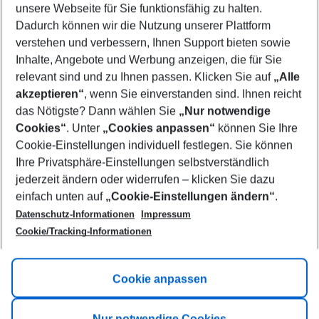
unsere Webseite für Sie funktionsfähig zu halten.
11/08/26
–
09/08/27
5-8 nights
Dadurch können wir die Nutzung unserer Plattform
Who will travel
verstehen und verbessern, Ihnen Support bieten sowie
2 adults
No children
Inhalte, Angebote und Werbung anzeigen, die für Sie
relevant sind und zu Ihnen passen. Klicken Sie auf
„Alle
Show more filter
akzeptieren“
, wenn Sie einverstanden sind. Ihnen reicht
das Nötigste? Dann wählen Sie
„Nur notwendige
Cookies“
. Unter
„Cookies anpassen“
können Sie Ihre
Cookie-Einstellungen individuell festlegen. Sie können
Ihre Privatsphäre-Einstellungen selbstverständlich
jederzeit ändern oder widerrufen – klicken Sie dazu
Footer
einfach unten auf
„Cookie-Einstellungen ändern“
.
Footer navigation
Title A
Datenschutz-Informationen
Impressum
Cookie/Tracking-Informationen
Link A
Title B
Link A
Cookie anpassen
Title C
Link A
Nur notwendige Cookies