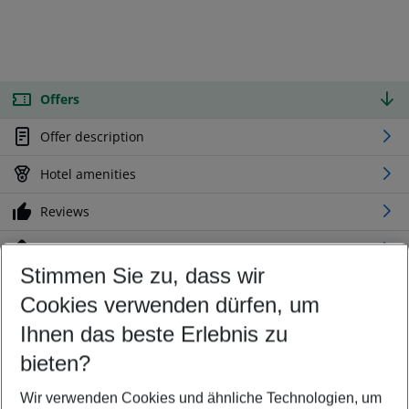
Offers
Offer description
Hotel amenities
Reviews
Location
Stimmen Sie zu, dass wir
Cookies verwenden dürfen, um
Customize your offer
Find the perfect deal which suits your best
Ihnen das beste Erlebnis zu
Your departure airport
bieten?
Any airport
Wir verwenden Cookies und ähnliche Technologien, um
Select your date range