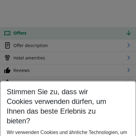
Offers
Offer description
Hotel amenities
Reviews
Location
Stimmen Sie zu, dass wir
Cookies verwenden dürfen, um
Customize your offer
Find the perfect deal which suits your best
Ihnen das beste Erlebnis zu
Your departure airport
bieten?
Any airport
Wir verwenden Cookies und ähnliche Technologien, um
Select your date range