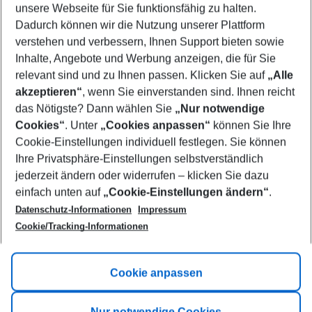
unsere Webseite für Sie funktionsfähig zu halten.
11/08/26
–
09/08/27
5-8 nights
Dadurch können wir die Nutzung unserer Plattform
Who will travel
verstehen und verbessern, Ihnen Support bieten sowie
2 adults
No children
Inhalte, Angebote und Werbung anzeigen, die für Sie
relevant sind und zu Ihnen passen. Klicken Sie auf
„Alle
Show more filter
akzeptieren“
, wenn Sie einverstanden sind. Ihnen reicht
das Nötigste? Dann wählen Sie
„Nur notwendige
Cookies“
. Unter
„Cookies anpassen“
können Sie Ihre
Cookie-Einstellungen individuell festlegen. Sie können
Ihre Privatsphäre-Einstellungen selbstverständlich
jederzeit ändern oder widerrufen – klicken Sie dazu
Footer
einfach unten auf
„Cookie-Einstellungen ändern“
.
Footer navigation
Title A
Datenschutz-Informationen
Impressum
Cookie/Tracking-Informationen
Link A
Title B
Link A
Cookie anpassen
Title C
Link A
Nur notwendige Cookies