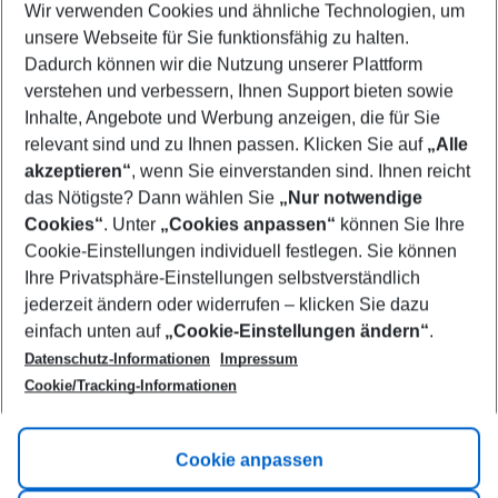
Wir verwenden Cookies und ähnliche Technologien, um
Select your date range
unsere Webseite für Sie funktionsfähig zu halten.
08/08/26
–
06/08/27
5-8 nights
Dadurch können wir die Nutzung unserer Plattform
Who will travel
verstehen und verbessern, Ihnen Support bieten sowie
2 adults
No children
Inhalte, Angebote und Werbung anzeigen, die für Sie
relevant sind und zu Ihnen passen. Klicken Sie auf
„Alle
Show more filter
akzeptieren“
, wenn Sie einverstanden sind. Ihnen reicht
das Nötigste? Dann wählen Sie
„Nur notwendige
Cookies“
. Unter
„Cookies anpassen“
können Sie Ihre
Cookie-Einstellungen individuell festlegen. Sie können
Ihre Privatsphäre-Einstellungen selbstverständlich
jederzeit ändern oder widerrufen – klicken Sie dazu
Footer
einfach unten auf
„Cookie-Einstellungen ändern“
.
Footer navigation
Title A
Datenschutz-Informationen
Impressum
Cookie/Tracking-Informationen
Link A
Title B
Link A
Cookie anpassen
Title C