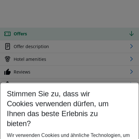
Offers
Offer description
Hotel amenities
Reviews
Location
Stimmen Sie zu, dass wir
Cookies verwenden dürfen, um
Customize your offer
Find the perfect deal which suits your best
Ihnen das beste Erlebnis zu
Your departure airport
bieten?
Any airport
Wir verwenden Cookies und ähnliche Technologien, um
Select your date range