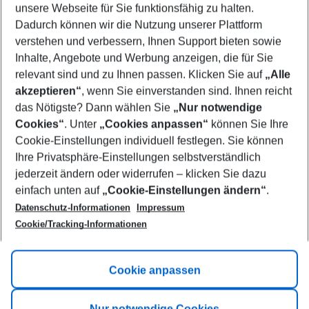
unsere Webseite für Sie funktionsfähig zu halten.
09/08/26
–
07/08/27
5-8 nights
Dadurch können wir die Nutzung unserer Plattform
Who will travel
verstehen und verbessern, Ihnen Support bieten sowie
2 adults
No children
Inhalte, Angebote und Werbung anzeigen, die für Sie
relevant sind und zu Ihnen passen. Klicken Sie auf
„Alle
Show more filter
akzeptieren“
, wenn Sie einverstanden sind. Ihnen reicht
das Nötigste? Dann wählen Sie
„Nur notwendige
Cookies“
. Unter
„Cookies anpassen“
können Sie Ihre
Cookie-Einstellungen individuell festlegen. Sie können
Ihre Privatsphäre-Einstellungen selbstverständlich
jederzeit ändern oder widerrufen – klicken Sie dazu
Footer
einfach unten auf
„Cookie-Einstellungen ändern“
.
Footer navigation
Title A
Datenschutz-Informationen
Impressum
Cookie/Tracking-Informationen
Link A
Title B
Link A
Cookie anpassen
Title C
Link A
Nur notwendige Cookies