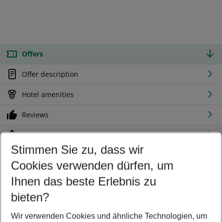
Offers
Offer description
Hotel amenities
Reviews
Location
Stimmen Sie zu, dass wir
Cookies verwenden dürfen, um
Customize your offer
Find the perfect deal which suits your best
Ihnen das beste Erlebnis zu
Your departure airport
bieten?
Any airport
Wir verwenden Cookies und ähnliche Technologien, um
Select your date range