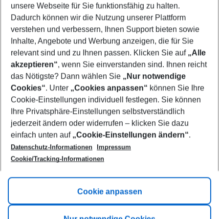
unsere Webseite für Sie funktionsfähig zu halten.
09/08/26
–
07/08/27
5-8 nights
Dadurch können wir die Nutzung unserer Plattform
Who will travel
verstehen und verbessern, Ihnen Support bieten sowie
2 adults
No children
Inhalte, Angebote und Werbung anzeigen, die für Sie
relevant sind und zu Ihnen passen. Klicken Sie auf
„Alle
Show more filter
akzeptieren“
, wenn Sie einverstanden sind. Ihnen reicht
das Nötigste? Dann wählen Sie
„Nur notwendige
Cookies“
. Unter
„Cookies anpassen“
können Sie Ihre
Cookie-Einstellungen individuell festlegen. Sie können
Ihre Privatsphäre-Einstellungen selbstverständlich
jederzeit ändern oder widerrufen – klicken Sie dazu
Footer
einfach unten auf
„Cookie-Einstellungen ändern“
.
Footer navigation
Title A
Datenschutz-Informationen
Impressum
Cookie/Tracking-Informationen
Link A
Title B
Link A
Cookie anpassen
Title C
Link A
Nur notwendige Cookies