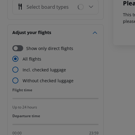
Ple
Select board types
This t
pleas
Adjust your flights
Show only direct flights
All flights
Incl. checked luggage
Without checked luggage
Flight time
Flight time
Up to 24 hours
Departure time
Departure time
00:00
23:59