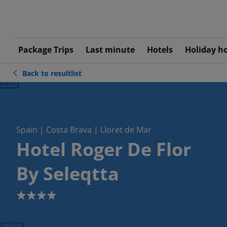
Package Trips
Last minute
Hotels
Holiday h
Back to resultlist
ious
Spain | Costa Brava | Lloret de Mar
Hotel Roger De Flor
By Seleqtta
4