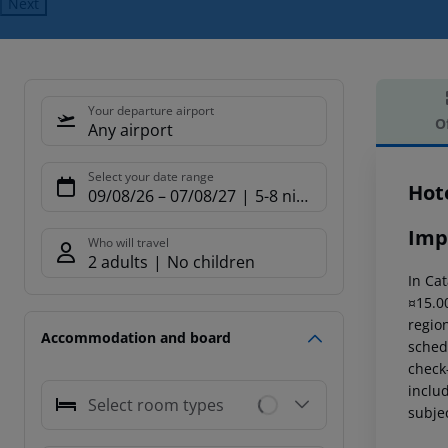
Next
Your departure airport
O
Any airport
Offe
Select your date range
Hote
09/08/26
–
07/08/27
5-8 nights
Imp
Who will travel
2 adults
No children
In Cat
¤15.00
region
Accommodation and board
schedu
check-
includ
Select room types
subjec