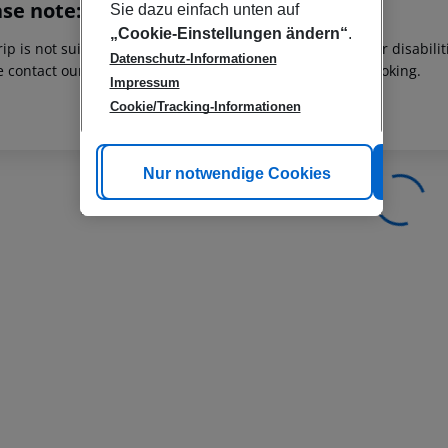
ase note:
Sie dazu einfach unten auf
„Cookie-Einstellungen ändern“
.
rip is not suitable for passengers with reduced mobility or disabil
Datenschutz-Informationen
e contact our customer service before confirming your booking.
Impressum
Cookie/Tracking-Informationen
Cookie anpassen
Nur notwendige Cookies
Alle