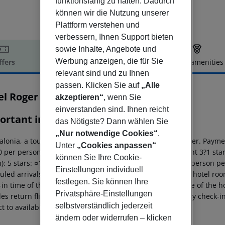
funktionsfähig zu halten. Dadurch
können wir die Nutzung unserer
Plattform verstehen und
verbessern, Ihnen Support bieten
sowie Inhalte, Angebote und
Werbung anzeigen, die für Sie
ffers
Offer description
Hotel amenities
relevant sind und zu Ihnen
r description
passen. Klicken Sie auf
„Alle
l Roger De Flor By Seleqtta
akzeptieren“
, wenn Sie
4
einverstanden sind. Ihnen reicht
ortant info
das Nötigste? Dann wählen Sie
„Nur notwendige Cookies“
.
alonia, a tourism tax is levied for persons aged 16 and over. Paymen
Unter
„Cookies anpassen“
 per person per night 4 stars: ¤12.00 per person per night 3?1 star
können Sie Ihre Cookie-
): 5 stars: ¤10.00 per person per night 4 stars: ¤7.00 per person pe
Einstellungen individuell
led arrivals in the destination area from 04:00 a.m., the hotel room 
festlegen. Sie können Ihre
in time of the respective hotel. The official check-out time of the
Privatsphäre-Einstellungen
es return flights until 3.00 a.m. on the following day. Early check-
selbstverständlich jederzeit
t to availability and for an additional charge.
ändern oder widerrufen – klicken