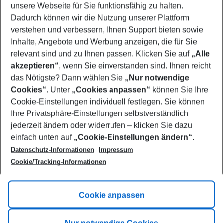
unsere Webseite für Sie funktionsfähig zu halten.
09/08/26
–
07/08/27
5-8 nights
Dadurch können wir die Nutzung unserer Plattform
Who will travel
verstehen und verbessern, Ihnen Support bieten sowie
2 adults
No children
Inhalte, Angebote und Werbung anzeigen, die für Sie
relevant sind und zu Ihnen passen. Klicken Sie auf
„Alle
Show more filter
akzeptieren“
, wenn Sie einverstanden sind. Ihnen reicht
das Nötigste? Dann wählen Sie
„Nur notwendige
Cookies“
. Unter
„Cookies anpassen“
können Sie Ihre
Cookie-Einstellungen individuell festlegen. Sie können
Ihre Privatsphäre-Einstellungen selbstverständlich
jederzeit ändern oder widerrufen – klicken Sie dazu
Footer
einfach unten auf
„Cookie-Einstellungen ändern“
.
Footer navigation
Title A
Datenschutz-Informationen
Impressum
Cookie/Tracking-Informationen
Link A
Title B
Link A
Cookie anpassen
Title C
Link A
Nur notwendige Cookies