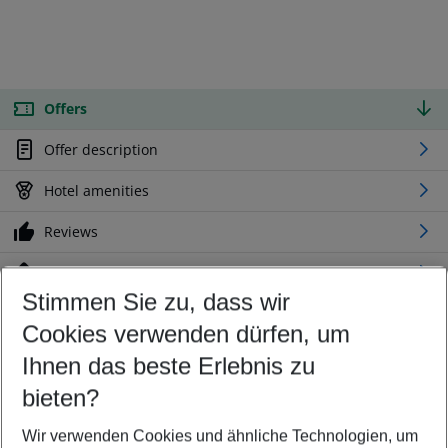
Offers
Offer description
Hotel amenities
Reviews
Location
Stimmen Sie zu, dass wir
Cookies verwenden dürfen, um
Customize your offer
Find the perfect deal which suits your best
Ihnen das beste Erlebnis zu
Your departure airport
bieten?
Any airport
Wir verwenden Cookies und ähnliche Technologien, um
Select your date range