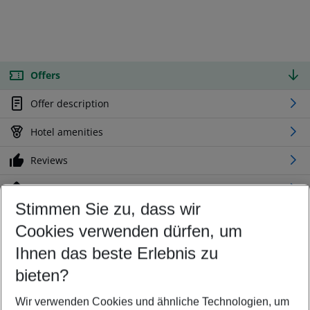
Offers
Offer description
Hotel amenities
Reviews
Location
Stimmen Sie zu, dass wir
Cookies verwenden dürfen, um
Customize your offer
Find the perfect deal which suits your best
Ihnen das beste Erlebnis zu
Your departure airport
bieten?
Any airport
Wir verwenden Cookies und ähnliche Technologien, um
Select your date range