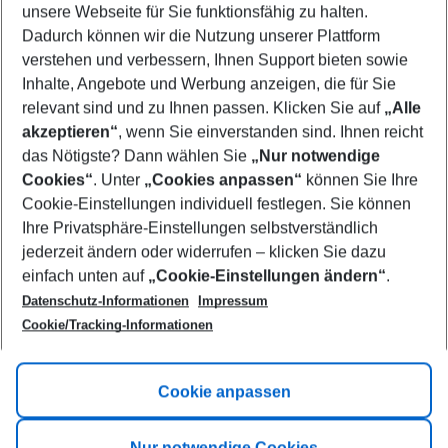
unsere Webseite für Sie funktionsfähig zu halten.
10/08/26
–
08/08/27
5-8 nights
Dadurch können wir die Nutzung unserer Plattform
Who will travel
verstehen und verbessern, Ihnen Support bieten sowie
2 adults
No children
Inhalte, Angebote und Werbung anzeigen, die für Sie
relevant sind und zu Ihnen passen. Klicken Sie auf
„Alle
Show more filter
akzeptieren“
, wenn Sie einverstanden sind. Ihnen reicht
das Nötigste? Dann wählen Sie
„Nur notwendige
Cookies“
. Unter
„Cookies anpassen“
können Sie Ihre
Cookie-Einstellungen individuell festlegen. Sie können
Ihre Privatsphäre-Einstellungen selbstverständlich
jederzeit ändern oder widerrufen – klicken Sie dazu
Footer
einfach unten auf
„Cookie-Einstellungen ändern“
.
Footer navigation
Title A
Datenschutz-Informationen
Impressum
Cookie/Tracking-Informationen
Link A
Title B
Link A
Cookie anpassen
Title C
Link A
Nur notwendige Cookies