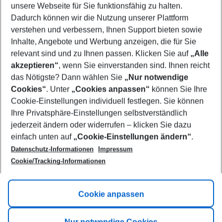
unsere Webseite für Sie funktionsfähig zu halten.
08/08/26
–
06/08/27
5-8 nights
Dadurch können wir die Nutzung unserer Plattform
Who will travel
verstehen und verbessern, Ihnen Support bieten sowie
2 adults
No children
Inhalte, Angebote und Werbung anzeigen, die für Sie
relevant sind und zu Ihnen passen. Klicken Sie auf
„Alle
Show more filter
akzeptieren“
, wenn Sie einverstanden sind. Ihnen reicht
das Nötigste? Dann wählen Sie
„Nur notwendige
Cookies“
. Unter
„Cookies anpassen“
können Sie Ihre
Cookie-Einstellungen individuell festlegen. Sie können
Ihre Privatsphäre-Einstellungen selbstverständlich
jederzeit ändern oder widerrufen – klicken Sie dazu
Footer
einfach unten auf
„Cookie-Einstellungen ändern“
.
Footer navigation
Title A
Datenschutz-Informationen
Impressum
Cookie/Tracking-Informationen
Link A
Title B
Link A
Cookie anpassen
Title C
Link A
Nur notwendige Cookies