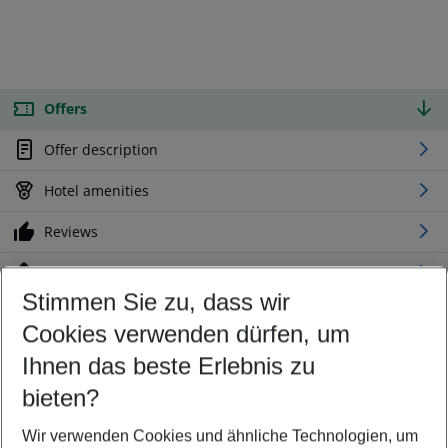
Offers
Offer description
Hotel amenities
Reviews
Location
Stimmen Sie zu, dass wir
Cookies verwenden dürfen, um
Customize your offer
Find the perfect deal which suits your best
Ihnen das beste Erlebnis zu
Your departure airport
bieten?
Any airport
Wir verwenden Cookies und ähnliche Technologien, um
Select your date range