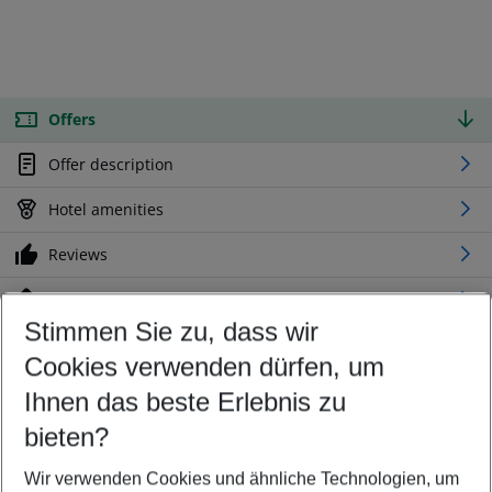
Offers
Offer description
Hotel amenities
Reviews
Location
Stimmen Sie zu, dass wir
Cookies verwenden dürfen, um
Customize your offer
Find the perfect deal which suits your best
Ihnen das beste Erlebnis zu
Your departure airport
bieten?
Any airport
Wir verwenden Cookies und ähnliche Technologien, um
Select your date range