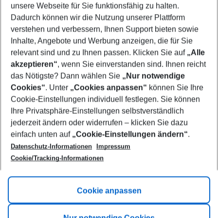
unsere Webseite für Sie funktionsfähig zu halten.
09/08/26
–
07/08/27
5-8 nights
Dadurch können wir die Nutzung unserer Plattform
Who will travel
verstehen und verbessern, Ihnen Support bieten sowie
2 adults
No children
Inhalte, Angebote und Werbung anzeigen, die für Sie
relevant sind und zu Ihnen passen. Klicken Sie auf
„Alle
Show more filter
akzeptieren“
, wenn Sie einverstanden sind. Ihnen reicht
das Nötigste? Dann wählen Sie
„Nur notwendige
Cookies“
. Unter
„Cookies anpassen“
können Sie Ihre
Cookie-Einstellungen individuell festlegen. Sie können
Ihre Privatsphäre-Einstellungen selbstverständlich
jederzeit ändern oder widerrufen – klicken Sie dazu
Footer
einfach unten auf
„Cookie-Einstellungen ändern“
.
Footer navigation
Title A
Datenschutz-Informationen
Impressum
Cookie/Tracking-Informationen
Link A
Title B
Link A
Cookie anpassen
Title C
Link A
Nur notwendige Cookies