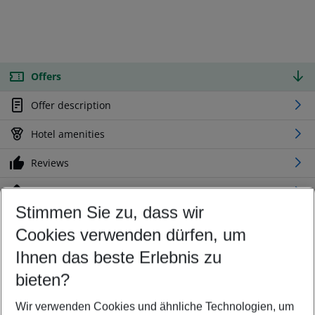
Offers
Offer description
Hotel amenities
Reviews
Location
Stimmen Sie zu, dass wir
Cookies verwenden dürfen, um
Customize your offer
Find the perfect deal which suits your best
Ihnen das beste Erlebnis zu
Your departure airport
bieten?
Any airport
Wir verwenden Cookies und ähnliche Technologien, um
Select your date range