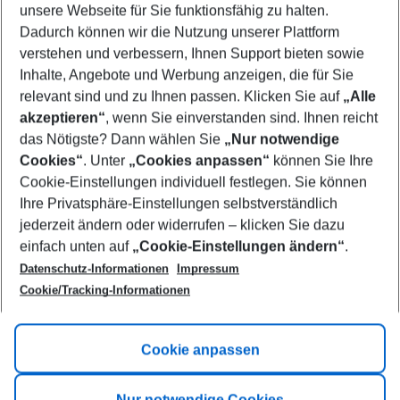
unsere Webseite für Sie funktionsfähig zu halten.
11/08/26
–
09/08/27
5-8 nights
Dadurch können wir die Nutzung unserer Plattform
Who will travel
verstehen und verbessern, Ihnen Support bieten sowie
2 adults
No children
Inhalte, Angebote und Werbung anzeigen, die für Sie
relevant sind und zu Ihnen passen. Klicken Sie auf
„Alle
Show more filter
akzeptieren“
, wenn Sie einverstanden sind. Ihnen reicht
das Nötigste? Dann wählen Sie
„Nur notwendige
Cookies“
. Unter
„Cookies anpassen“
können Sie Ihre
Cookie-Einstellungen individuell festlegen. Sie können
Ihre Privatsphäre-Einstellungen selbstverständlich
jederzeit ändern oder widerrufen – klicken Sie dazu
Footer
einfach unten auf
„Cookie-Einstellungen ändern“
.
Footer navigation
Title A
Datenschutz-Informationen
Impressum
Cookie/Tracking-Informationen
Link A
Title B
Link A
Cookie anpassen
Title C
Link A
Nur notwendige Cookies