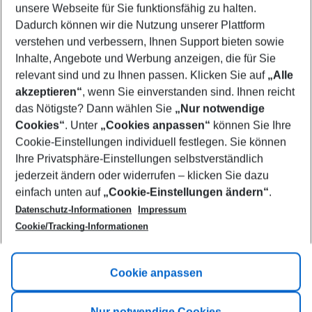
unsere Webseite für Sie funktionsfähig zu halten.
10/08/26
–
08/08/27
5-8 nights
Dadurch können wir die Nutzung unserer Plattform
Who will travel
verstehen und verbessern, Ihnen Support bieten sowie
2 adults
No children
Inhalte, Angebote und Werbung anzeigen, die für Sie
relevant sind und zu Ihnen passen. Klicken Sie auf
„Alle
Show more filter
akzeptieren“
, wenn Sie einverstanden sind. Ihnen reicht
das Nötigste? Dann wählen Sie
„Nur notwendige
Cookies“
. Unter
„Cookies anpassen“
können Sie Ihre
Cookie-Einstellungen individuell festlegen. Sie können
Ihre Privatsphäre-Einstellungen selbstverständlich
jederzeit ändern oder widerrufen – klicken Sie dazu
Footer
einfach unten auf
„Cookie-Einstellungen ändern“
.
Footer navigation
Title A
Datenschutz-Informationen
Impressum
Cookie/Tracking-Informationen
Link A
Title B
Link A
Cookie anpassen
Title C
Link A
Nur notwendige Cookies