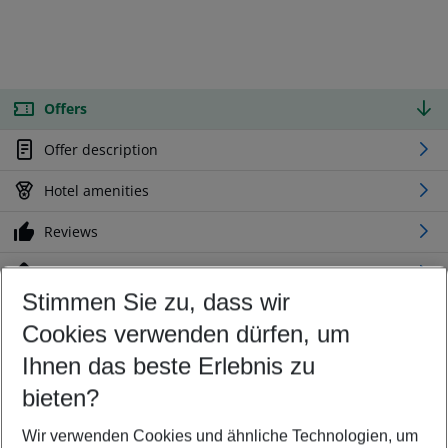
Offers
Offer description
Hotel amenities
Reviews
Location
Stimmen Sie zu, dass wir
Cookies verwenden dürfen, um
Customize your offer
Find the perfect deal which suits your best
Ihnen das beste Erlebnis zu
Your departure airport
bieten?
Any airport
Wir verwenden Cookies und ähnliche Technologien, um
Select your date range