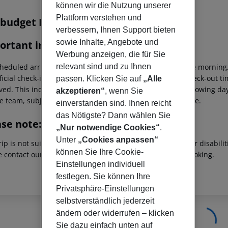
r description
können wir die Nutzung unserer
Plattform verstehen und
s budget Madrid Centro las Ventas
verbessern, Ihnen Support bieten
1
sowie Inhalte, Angebote und
ortant info
Werbung anzeigen, die für Sie
heduled arrivals in the destination area from 04:00 in the morning,
relevant sind und zu Ihnen
ficial check-in time of the respective hotel. The official check-out 
passen. Klicken Sie auf
„Alle
ed. This includes return flights until 3.00 a.m. on the following da
akzeptieren“
, wenn Sie
e team, subject to availability and for an additional charge.
einverstanden sind. Ihnen reicht
das Nötigste? Dann wählen Sie
ase note:
„Nur notwendige Cookies“
.
Unter
„Cookies anpassen“
rip is not suitable for passengers with reduced mobility or disabil
können Sie Ihre Cookie-
e contact our customer service before confirming your booking.
Einstellungen individuell
festlegen. Sie können Ihre
Privatsphäre-Einstellungen
selbstverständlich jederzeit
ändern oder widerrufen – klicken
Sie dazu einfach unten auf