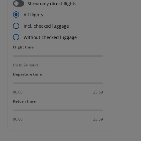
Show only direct flights
All flights
Incl. checked luggage
Without checked luggage
Flight time
Flight time
Up to 24 hours
Departure time
Departure time
00:00
23:59
Return time
Return time
00:00
23:59