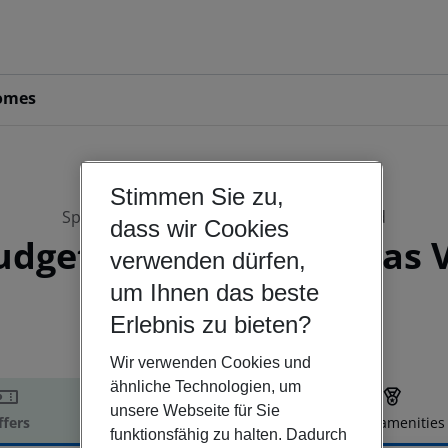
omes
Stimmen Sie zu,
Spain | Madrid and surroundings | Madrid
dass wir Cookies
budget Madrid Centro las 
verwenden dürfen,
um Ihnen das beste
1
Erlebnis zu bieten?
Wir verwenden Cookies und
ähnliche Technologien, um
unsere Webseite für Sie
ffers
Offer description
Hotel amenities
funktionsfähig zu halten. Dadurch