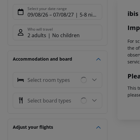
Offe
Select your date range
ibi
09/08/26
–
07/08/27
5-8 nights
Imp
Who will travel
2 adults
No children
For sc
the of
observ
Accommodation and board
servic
Ple
Select room types
This t
pleas
Select board types
Adjust your flights