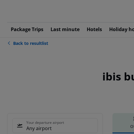
Package Trips
Last minute
Hotels
Holiday h
Back to resultlist
ibis 
Your departure airport
O
Any airport