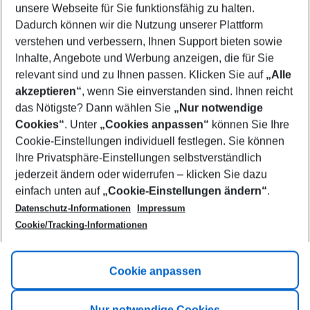
unsere Webseite für Sie funktionsfähig zu halten.
08/08/26
–
06/08/27
5-8 nights
Dadurch können wir die Nutzung unserer Plattform
Who will travel
verstehen und verbessern, Ihnen Support bieten sowie
2 adults
No children
Inhalte, Angebote und Werbung anzeigen, die für Sie
relevant sind und zu Ihnen passen. Klicken Sie auf
„Alle
Show more filter
akzeptieren“
, wenn Sie einverstanden sind. Ihnen reicht
das Nötigste? Dann wählen Sie
„Nur notwendige
Cookies“
. Unter
„Cookies anpassen“
können Sie Ihre
Cookie-Einstellungen individuell festlegen. Sie können
Ihre Privatsphäre-Einstellungen selbstverständlich
jederzeit ändern oder widerrufen – klicken Sie dazu
Footer
einfach unten auf
„Cookie-Einstellungen ändern“
.
Footer navigation
Title A
Datenschutz-Informationen
Impressum
Cookie/Tracking-Informationen
Link A
Title B
Link A
Cookie anpassen
Title C
Link A
Nur notwendige Cookies