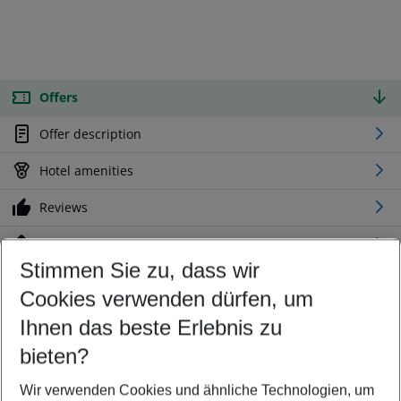
Offers
Offer description
Hotel amenities
Reviews
Location
Stimmen Sie zu, dass wir
Cookies verwenden dürfen, um
Customize your offer
Find the perfect deal which suits your best
Ihnen das beste Erlebnis zu
Your departure airport
bieten?
Any airport
Wir verwenden Cookies und ähnliche Technologien, um
Select your date range