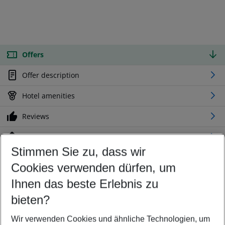
Offers
Offer description
Hotel amenities
Reviews
Location
Stimmen Sie zu, dass wir
Cookies verwenden dürfen, um
Customize your offer
Find the perfect deal which suits your best
Ihnen das beste Erlebnis zu
Your departure airport
bieten?
Any airport
Wir verwenden Cookies und ähnliche Technologien, um
Select your date range