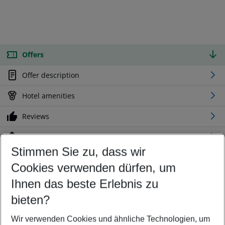
Offers
Offer description
Hotel amenities
Reviews
Location
Stimmen Sie zu, dass wir
Cookies verwenden dürfen, um
Customize your offer
Find the perfect deal which suits your best
Ihnen das beste Erlebnis zu
Your departure airport
bieten?
Any airport
Wir verwenden Cookies und ähnliche Technologien, um
Select your date range