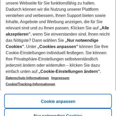
unsere Webseite für Sie funktionsfähig zu halten.
11/08/26
–
09/08/27
5-8 nights
Dadurch können wir die Nutzung unserer Plattform
Who will travel
verstehen und verbessern, Ihnen Support bieten sowie
2 adults
No children
Inhalte, Angebote und Werbung anzeigen, die für Sie
relevant sind und zu Ihnen passen. Klicken Sie auf
„Alle
Show more filter
akzeptieren“
, wenn Sie einverstanden sind. Ihnen reicht
das Nötigste? Dann wählen Sie
„Nur notwendige
Cookies“
. Unter
„Cookies anpassen“
können Sie Ihre
Cookie-Einstellungen individuell festlegen. Sie können
Ihre Privatsphäre-Einstellungen selbstverständlich
jederzeit ändern oder widerrufen – klicken Sie dazu
Footer
einfach unten auf
„Cookie-Einstellungen ändern“
.
Footer navigation
Title A
Datenschutz-Informationen
Impressum
Cookie/Tracking-Informationen
Link A
Title B
Link A
Cookie anpassen
Title C
Link A
Nur notwendige Cookies