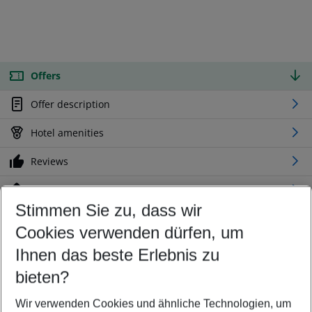
Offers
Offer description
Hotel amenities
Reviews
Location
Stimmen Sie zu, dass wir
Cookies verwenden dürfen, um
Customize your offer
Find the perfect deal which suits your best
Ihnen das beste Erlebnis zu
Your departure airport
bieten?
Any airport
Wir verwenden Cookies und ähnliche Technologien, um
Select your date range