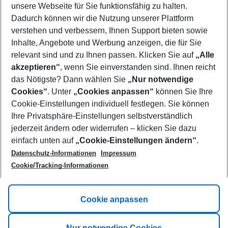
unsere Webseite für Sie funktionsfähig zu halten.
08/08/26
–
06/08/27
5-8 nights
Dadurch können wir die Nutzung unserer Plattform
Who will travel
verstehen und verbessern, Ihnen Support bieten sowie
2 adults
No children
Inhalte, Angebote und Werbung anzeigen, die für Sie
relevant sind und zu Ihnen passen. Klicken Sie auf
„Alle
Show more filter
akzeptieren“
, wenn Sie einverstanden sind. Ihnen reicht
das Nötigste? Dann wählen Sie
„Nur notwendige
Cookies“
. Unter
„Cookies anpassen“
können Sie Ihre
Cookie-Einstellungen individuell festlegen. Sie können
Ihre Privatsphäre-Einstellungen selbstverständlich
jederzeit ändern oder widerrufen – klicken Sie dazu
Footer
einfach unten auf
„Cookie-Einstellungen ändern“
.
Footer navigation
Title A
Datenschutz-Informationen
Impressum
Cookie/Tracking-Informationen
Link A
Title B
Link A
Cookie anpassen
Title C
Link A
Nur notwendige Cookies