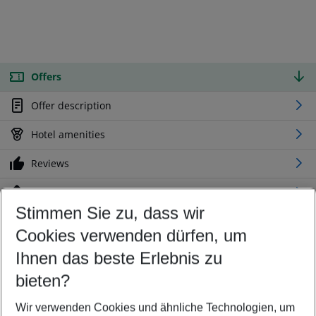
Offers
Offer description
Hotel amenities
Reviews
Location
Stimmen Sie zu, dass wir
Cookies verwenden dürfen, um
Customize your offer
Find the perfect deal which suits your best
Ihnen das beste Erlebnis zu
Your departure airport
bieten?
Any airport
Wir verwenden Cookies und ähnliche Technologien, um
Select your date range