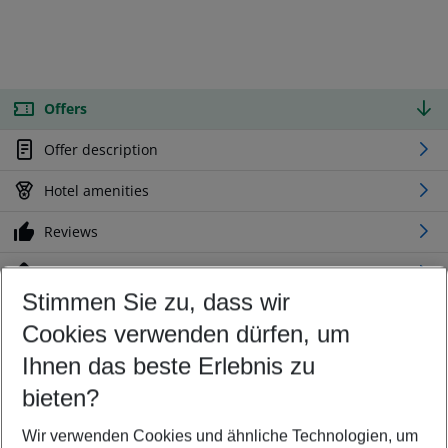
Offers
Offer description
Hotel amenities
Reviews
Location
Stimmen Sie zu, dass wir
Cookies verwenden dürfen, um
Customize your offer
Find the perfect deal which suits your best
Ihnen das beste Erlebnis zu
Your departure airport
bieten?
Any airport
Wir verwenden Cookies und ähnliche Technologien, um
Select your date range