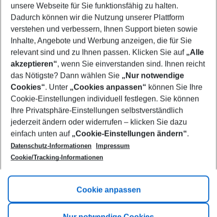
unsere Webseite für Sie funktionsfähig zu halten.
10/08/26
–
08/08/27
5-8 nights
Dadurch können wir die Nutzung unserer Plattform
Who will travel
verstehen und verbessern, Ihnen Support bieten sowie
2 adults
No children
Inhalte, Angebote und Werbung anzeigen, die für Sie
relevant sind und zu Ihnen passen. Klicken Sie auf
„Alle
Show more filter
akzeptieren“
, wenn Sie einverstanden sind. Ihnen reicht
das Nötigste? Dann wählen Sie
„Nur notwendige
Cookies“
. Unter
„Cookies anpassen“
können Sie Ihre
Cookie-Einstellungen individuell festlegen. Sie können
Ihre Privatsphäre-Einstellungen selbstverständlich
jederzeit ändern oder widerrufen – klicken Sie dazu
Footer
einfach unten auf
„Cookie-Einstellungen ändern“
.
Footer navigation
Title A
Datenschutz-Informationen
Impressum
Cookie/Tracking-Informationen
Link A
Title B
Link A
Cookie anpassen
Title C
Link A
Nur notwendige Cookies