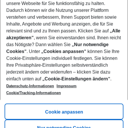
unsere Webseite für Sie funktionsfähig zu halten.
08/08/26
–
06/08/27
5-8 nights
Dadurch können wir die Nutzung unserer Plattform
Who will travel
verstehen und verbessern, Ihnen Support bieten sowie
2 adults
No children
Inhalte, Angebote und Werbung anzeigen, die für Sie
relevant sind und zu Ihnen passen. Klicken Sie auf
„Alle
Show more filter
akzeptieren“
, wenn Sie einverstanden sind. Ihnen reicht
das Nötigste? Dann wählen Sie
„Nur notwendige
Cookies“
. Unter
„Cookies anpassen“
können Sie Ihre
Cookie-Einstellungen individuell festlegen. Sie können
Ihre Privatsphäre-Einstellungen selbstverständlich
jederzeit ändern oder widerrufen – klicken Sie dazu
Footer
einfach unten auf
„Cookie-Einstellungen ändern“
.
Footer navigation
Title A
Datenschutz-Informationen
Impressum
Cookie/Tracking-Informationen
Link A
Title B
Link A
Cookie anpassen
Title C
Link A
Nur notwendige Cookies