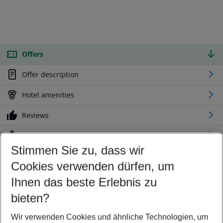
Offers
Offer description
Hotel amenities
Reviews
Location
Stimmen Sie zu, dass wir
Cookies verwenden dürfen, um
Customize your offer
Find the perfect deal which suits your best
Ihnen das beste Erlebnis zu
Your departure airport
bieten?
Any airport
Wir verwenden Cookies und ähnliche Technologien, um
Select your date range