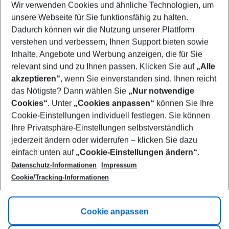
Wir verwenden Cookies und ähnliche Technologien, um
Select your date range
unsere Webseite für Sie funktionsfähig zu halten.
10/08/26
–
08/08/27
5-8 nights
Dadurch können wir die Nutzung unserer Plattform
Who will travel
verstehen und verbessern, Ihnen Support bieten sowie
2 adults
No children
Inhalte, Angebote und Werbung anzeigen, die für Sie
relevant sind und zu Ihnen passen. Klicken Sie auf
„Alle
Show more filter
akzeptieren“
, wenn Sie einverstanden sind. Ihnen reicht
das Nötigste? Dann wählen Sie
„Nur notwendige
Cookies“
. Unter
„Cookies anpassen“
können Sie Ihre
Cookie-Einstellungen individuell festlegen. Sie können
Ihre Privatsphäre-Einstellungen selbstverständlich
jederzeit ändern oder widerrufen – klicken Sie dazu
Footer
einfach unten auf
„Cookie-Einstellungen ändern“
.
Footer navigation
Title A
Datenschutz-Informationen
Impressum
Cookie/Tracking-Informationen
Link A
Title B
Link A
Cookie anpassen
Title C