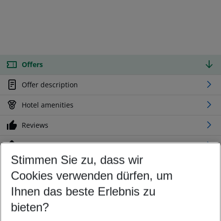
Offers
Offer description
Hotel amenities
Reviews
Location
Stimmen Sie zu, dass wir
Cookies verwenden dürfen, um
Customize your offer
Find the perfect deal which suits your best
Ihnen das beste Erlebnis zu
Your departure airport
bieten?
Any airport