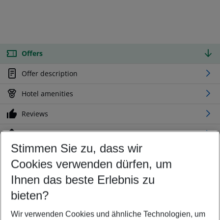
Offers
Offer description
Hotel amenities
Reviews
Location
Stimmen Sie zu, dass wir
Cookies verwenden dürfen, um
Customize your offer
Find the perfect deal which suits your best
Ihnen das beste Erlebnis zu
Your departure airport
bieten?
Any airport
Wir verwenden Cookies und ähnliche Technologien, um
Select your date range