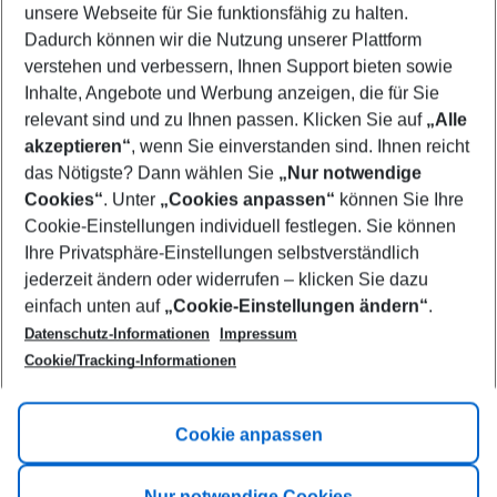
unsere Webseite für Sie funktionsfähig zu halten.
08/08/26
–
06/08/27
5-8 nights
Dadurch können wir die Nutzung unserer Plattform
Who will travel
verstehen und verbessern, Ihnen Support bieten sowie
2 adults
No children
Inhalte, Angebote und Werbung anzeigen, die für Sie
relevant sind und zu Ihnen passen. Klicken Sie auf
„Alle
Show more filter
akzeptieren“
, wenn Sie einverstanden sind. Ihnen reicht
das Nötigste? Dann wählen Sie
„Nur notwendige
Cookies“
. Unter
„Cookies anpassen“
können Sie Ihre
Cookie-Einstellungen individuell festlegen. Sie können
Ihre Privatsphäre-Einstellungen selbstverständlich
jederzeit ändern oder widerrufen – klicken Sie dazu
Footer
einfach unten auf
„Cookie-Einstellungen ändern“
.
Footer navigation
Title A
Datenschutz-Informationen
Impressum
Cookie/Tracking-Informationen
Link A
Title B
Link A
Cookie anpassen
Title C
Link A
Nur notwendige Cookies