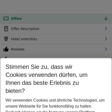
Offers
Offer description
Hotel amenities
Reviews
Location
Stimmen Sie zu, dass wir
Cookies verwenden dürfen, um
Customize your offer
Find the perfect deal which suits your best
Ihnen das beste Erlebnis zu
Your departure airport
bieten?
Any airport
Wir verwenden Cookies und ähnliche Technologien, um
Select your date range
unsere Webseite für Sie funktionsfähig zu halten.
10/08/26
–
08/08/27
5-8 nights