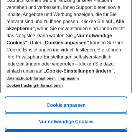
Dadurch können wir die Nutzung unserer Plattform
Who will travel
verstehen und verbessern, Ihnen Support bieten sowie
2 adults
No children
Inhalte, Angebote und Werbung anzeigen, die für Sie
relevant sind und zu Ihnen passen. Klicken Sie auf
„Alle
Show more filter
akzeptieren“
, wenn Sie einverstanden sind. Ihnen reicht
das Nötigste? Dann wählen Sie
„Nur notwendige
Cookies“
. Unter
„Cookies anpassen“
können Sie Ihre
Cookie-Einstellungen individuell festlegen. Sie können
Ihre Privatsphäre-Einstellungen selbstverständlich
jederzeit ändern oder widerrufen – klicken Sie dazu
Footer
einfach unten auf
„Cookie-Einstellungen ändern“
.
Footer navigation
Title A
Datenschutz-Informationen
Impressum
Cookie/Tracking-Informationen
Link A
Title B
Link A
Cookie anpassen
Title C
Link A
Nur notwendige Cookies