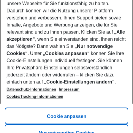
unsere Webseite für Sie funktionsfähig zu halten.
09/08/26
–
07/08/27
5-8 nights
Dadurch können wir die Nutzung unserer Plattform
Who will travel
verstehen und verbessern, Ihnen Support bieten sowie
2 adults
No children
Inhalte, Angebote und Werbung anzeigen, die für Sie
relevant sind und zu Ihnen passen. Klicken Sie auf
„Alle
Show more filter
akzeptieren“
, wenn Sie einverstanden sind. Ihnen reicht
das Nötigste? Dann wählen Sie
„Nur notwendige
Cookies“
. Unter
„Cookies anpassen“
können Sie Ihre
Cookie-Einstellungen individuell festlegen. Sie können
Ihre Privatsphäre-Einstellungen selbstverständlich
jederzeit ändern oder widerrufen – klicken Sie dazu
Footer
einfach unten auf
„Cookie-Einstellungen ändern“
.
Footer navigation
Title A
Datenschutz-Informationen
Impressum
Cookie/Tracking-Informationen
Link A
Title B
Link A
Cookie anpassen
Title C
Link A
Nur notwendige Cookies