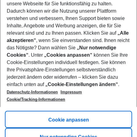
unsere Webseite für Sie funktionsfähig zu halten.
10/08/26
–
08/08/27
5-8 nights
Dadurch können wir die Nutzung unserer Plattform
Who will travel
verstehen und verbessern, Ihnen Support bieten sowie
2 adults
No children
Inhalte, Angebote und Werbung anzeigen, die für Sie
relevant sind und zu Ihnen passen. Klicken Sie auf
„Alle
Show more filter
akzeptieren“
, wenn Sie einverstanden sind. Ihnen reicht
das Nötigste? Dann wählen Sie
„Nur notwendige
Cookies“
. Unter
„Cookies anpassen“
können Sie Ihre
Cookie-Einstellungen individuell festlegen. Sie können
Ihre Privatsphäre-Einstellungen selbstverständlich
jederzeit ändern oder widerrufen – klicken Sie dazu
Footer
einfach unten auf
„Cookie-Einstellungen ändern“
.
Footer navigation
Title A
Datenschutz-Informationen
Impressum
Cookie/Tracking-Informationen
Link A
Title B
Link A
Cookie anpassen
Title C
Link A
Nur notwendige Cookies