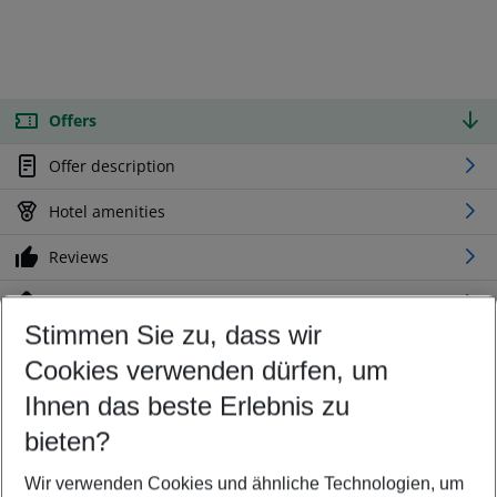
Offers
Offer description
Hotel amenities
Reviews
Location
Stimmen Sie zu, dass wir
Cookies verwenden dürfen, um
Customize your offer
Find the perfect deal which suits your best
Ihnen das beste Erlebnis zu
Your departure airport
bieten?
Any airport
Wir verwenden Cookies und ähnliche Technologien, um
Select your date range