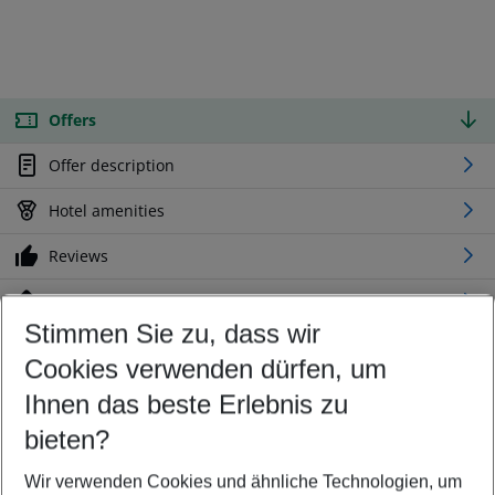
Offers
Offer description
Hotel amenities
Reviews
Location
Stimmen Sie zu, dass wir
Cookies verwenden dürfen, um
Customize your offer
Find the perfect deal which suits your best
Ihnen das beste Erlebnis zu
Your departure airport
bieten?
Any airport
Wir verwenden Cookies und ähnliche Technologien, um
Select your date range