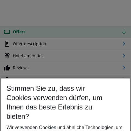
Offers
Offer description
Hotel amenities
Reviews
Location
Stimmen Sie zu, dass wir
Cookies verwenden dürfen, um
Customize your offer
Find the perfect deal which suits your best
Ihnen das beste Erlebnis zu
Your departure airport
bieten?
Any airport
Wir verwenden Cookies und ähnliche Technologien, um
Select your date range