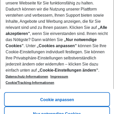
unsere Webseite für Sie funktionsfähig zu halten.
10/08/26
–
08/08/27
5-8 nights
Dadurch können wir die Nutzung unserer Plattform
Who will travel
verstehen und verbessern, Ihnen Support bieten sowie
2 adults
No children
Inhalte, Angebote und Werbung anzeigen, die für Sie
relevant sind und zu Ihnen passen. Klicken Sie auf
„Alle
Show more filter
akzeptieren“
, wenn Sie einverstanden sind. Ihnen reicht
das Nötigste? Dann wählen Sie
„Nur notwendige
Cookies“
. Unter
„Cookies anpassen“
können Sie Ihre
Cookie-Einstellungen individuell festlegen. Sie können
Ihre Privatsphäre-Einstellungen selbstverständlich
jederzeit ändern oder widerrufen – klicken Sie dazu
Footer
einfach unten auf
„Cookie-Einstellungen ändern“
.
Footer navigation
Title A
Datenschutz-Informationen
Impressum
Cookie/Tracking-Informationen
Link A
Title B
Link A
Cookie anpassen
Title C
Link A
Nur notwendige Cookies