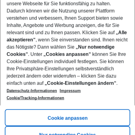
unsere Webseite für Sie funktionsfähig zu halten.
10/08/26
–
08/08/27
5-8 nights
Dadurch können wir die Nutzung unserer Plattform
Who will travel
verstehen und verbessern, Ihnen Support bieten sowie
2 adults
No children
Inhalte, Angebote und Werbung anzeigen, die für Sie
relevant sind und zu Ihnen passen. Klicken Sie auf
„Alle
Show more filter
akzeptieren“
, wenn Sie einverstanden sind. Ihnen reicht
das Nötigste? Dann wählen Sie
„Nur notwendige
Cookies“
. Unter
„Cookies anpassen“
können Sie Ihre
Cookie-Einstellungen individuell festlegen. Sie können
Ihre Privatsphäre-Einstellungen selbstverständlich
jederzeit ändern oder widerrufen – klicken Sie dazu
Footer
einfach unten auf
„Cookie-Einstellungen ändern“
.
Footer navigation
Title A
Datenschutz-Informationen
Impressum
Cookie/Tracking-Informationen
Link A
Title B
Link A
Cookie anpassen
Title C
Link A
Nur notwendige Cookies