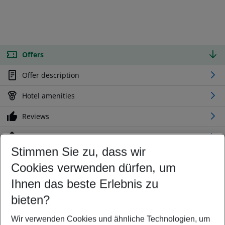
Offers
Offer description
Hotel amenities
Reviews
Location
Stimmen Sie zu, dass wir
Cookies verwenden dürfen, um
Customize your offer
Find the perfect deal which suits your best
Ihnen das beste Erlebnis zu
Your departure airport
bieten?
Any airport
Wir verwenden Cookies und ähnliche Technologien, um
Select your date range