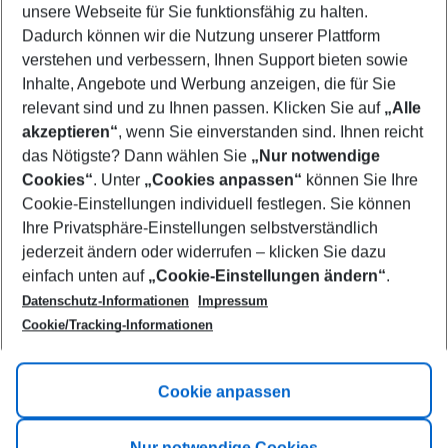
unsere Webseite für Sie funktionsfähig zu halten.
09/08/26
–
07/08/27
5-8 nights
Dadurch können wir die Nutzung unserer Plattform
Who will travel
verstehen und verbessern, Ihnen Support bieten sowie
2 adults
No children
Inhalte, Angebote und Werbung anzeigen, die für Sie
relevant sind und zu Ihnen passen. Klicken Sie auf
„Alle
Show more filter
akzeptieren“
, wenn Sie einverstanden sind. Ihnen reicht
das Nötigste? Dann wählen Sie
„Nur notwendige
Cookies“
. Unter
„Cookies anpassen“
können Sie Ihre
Cookie-Einstellungen individuell festlegen. Sie können
Ihre Privatsphäre-Einstellungen selbstverständlich
jederzeit ändern oder widerrufen – klicken Sie dazu
Footer
einfach unten auf
„Cookie-Einstellungen ändern“
.
Footer navigation
Title A
Datenschutz-Informationen
Impressum
Cookie/Tracking-Informationen
Link A
Title B
Link A
Cookie anpassen
Title C
Link A
Nur notwendige Cookies