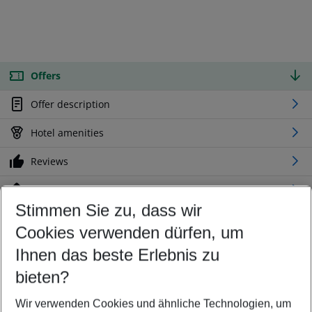
Offers
Offer description
Hotel amenities
Reviews
Location
Stimmen Sie zu, dass wir
Cookies verwenden dürfen, um
Customize your offer
Find the perfect deal which suits your best
Ihnen das beste Erlebnis zu
Your departure airport
bieten?
Any airport
Wir verwenden Cookies und ähnliche Technologien, um
Select your date range