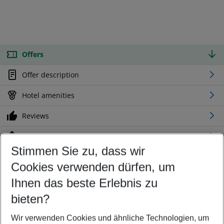
Offers
Offer description
Hotel amenities
Reviews
Location
Stimmen Sie zu, dass wir
Cookies verwenden dürfen, um
Customize your offer
Find the perfect deal which suits your best
Ihnen das beste Erlebnis zu
Your departure airport
bieten?
Any airport
Wir verwenden Cookies und ähnliche Technologien, um
Select your date range