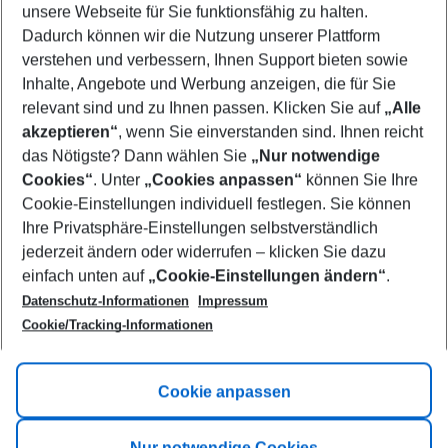
unsere Webseite für Sie funktionsfähig zu halten.
09/08/26
–
07/08/27
5-8 nights
Dadurch können wir die Nutzung unserer Plattform
Who will travel
verstehen und verbessern, Ihnen Support bieten sowie
2 adults
No children
Inhalte, Angebote und Werbung anzeigen, die für Sie
relevant sind und zu Ihnen passen. Klicken Sie auf
„Alle
Show more filter
akzeptieren“
, wenn Sie einverstanden sind. Ihnen reicht
das Nötigste? Dann wählen Sie
„Nur notwendige
Cookies“
. Unter
„Cookies anpassen“
können Sie Ihre
Cookie-Einstellungen individuell festlegen. Sie können
Ihre Privatsphäre-Einstellungen selbstverständlich
jederzeit ändern oder widerrufen – klicken Sie dazu
Footer
einfach unten auf
„Cookie-Einstellungen ändern“
.
Footer navigation
Title A
Datenschutz-Informationen
Impressum
Cookie/Tracking-Informationen
Link A
Title B
Link A
Cookie anpassen
Title C
Link A
Nur notwendige Cookies