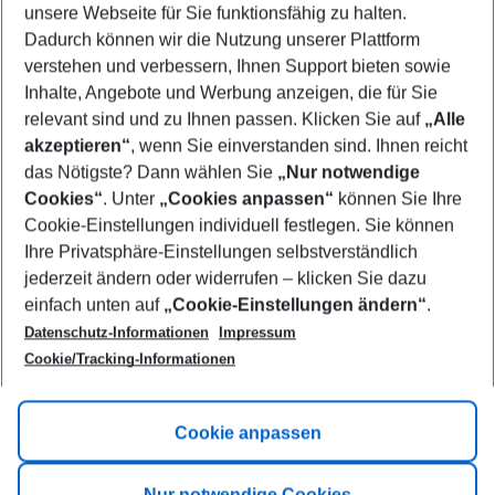
unsere Webseite für Sie funktionsfähig zu halten.
09/08/26
–
07/08/27
5-8 nights
Dadurch können wir die Nutzung unserer Plattform
Who will travel
verstehen und verbessern, Ihnen Support bieten sowie
2 adults
No children
Inhalte, Angebote und Werbung anzeigen, die für Sie
relevant sind und zu Ihnen passen. Klicken Sie auf
„Alle
Show more filter
akzeptieren“
, wenn Sie einverstanden sind. Ihnen reicht
das Nötigste? Dann wählen Sie
„Nur notwendige
Cookies“
. Unter
„Cookies anpassen“
können Sie Ihre
Cookie-Einstellungen individuell festlegen. Sie können
Ihre Privatsphäre-Einstellungen selbstverständlich
jederzeit ändern oder widerrufen – klicken Sie dazu
Footer
einfach unten auf
„Cookie-Einstellungen ändern“
.
Footer navigation
Title A
Datenschutz-Informationen
Impressum
Cookie/Tracking-Informationen
Link A
Title B
Link A
Cookie anpassen
Title C
Link A
Nur notwendige Cookies