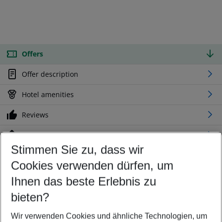
Offers
Offer description
Hotel amenities
Reviews
Location
Stimmen Sie zu, dass wir
Cookies verwenden dürfen, um
Customize your offer
Find the perfect deal which suits your best
Ihnen das beste Erlebnis zu
Your departure airport
bieten?
Any airport
Wir verwenden Cookies und ähnliche Technologien, um
Select your date range