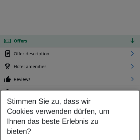
Offers
Offer description
Hotel amenities
Reviews
Location
Stimmen Sie zu, dass wir
Cookies verwenden dürfen, um
Customize your offer
Find the perfect deal which suits your best
Ihnen das beste Erlebnis zu
Your departure airport
bieten?
Any airport