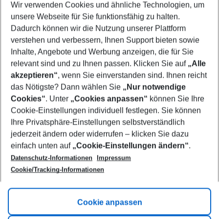
Wir verwenden Cookies und ähnliche Technologien, um
Select your date range
unsere Webseite für Sie funktionsfähig zu halten.
11/08/26
–
09/08/27
5-8 nights
Dadurch können wir die Nutzung unserer Plattform
Who will travel
verstehen und verbessern, Ihnen Support bieten sowie
2 adults
No children
Inhalte, Angebote und Werbung anzeigen, die für Sie
relevant sind und zu Ihnen passen. Klicken Sie auf
„Alle
Show more filter
akzeptieren“
, wenn Sie einverstanden sind. Ihnen reicht
das Nötigste? Dann wählen Sie
„Nur notwendige
Cookies“
. Unter
„Cookies anpassen“
können Sie Ihre
Cookie-Einstellungen individuell festlegen. Sie können
Ihre Privatsphäre-Einstellungen selbstverständlich
jederzeit ändern oder widerrufen – klicken Sie dazu
Footer
einfach unten auf
„Cookie-Einstellungen ändern“
.
Footer navigation
Title A
Datenschutz-Informationen
Impressum
Cookie/Tracking-Informationen
Link A
Title B
Link A
Cookie anpassen
Title C