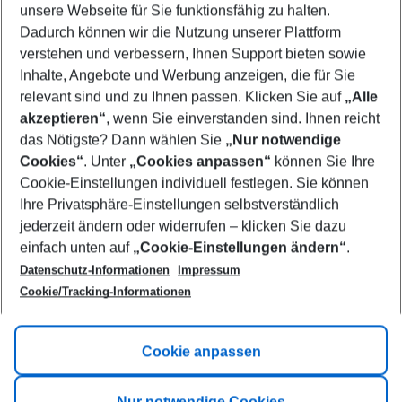
unsere Webseite für Sie funktionsfähig zu halten.
10/08/26
–
08/08/27
5-8 nights
Dadurch können wir die Nutzung unserer Plattform
Who will travel
verstehen und verbessern, Ihnen Support bieten sowie
2 adults
No children
Inhalte, Angebote und Werbung anzeigen, die für Sie
relevant sind und zu Ihnen passen. Klicken Sie auf
„Alle
Show more filter
akzeptieren“
, wenn Sie einverstanden sind. Ihnen reicht
das Nötigste? Dann wählen Sie
„Nur notwendige
Cookies“
. Unter
„Cookies anpassen“
können Sie Ihre
Cookie-Einstellungen individuell festlegen. Sie können
Ihre Privatsphäre-Einstellungen selbstverständlich
jederzeit ändern oder widerrufen – klicken Sie dazu
Footer
einfach unten auf
„Cookie-Einstellungen ändern“
.
Footer navigation
Title A
Datenschutz-Informationen
Impressum
Cookie/Tracking-Informationen
Link A
Title B
Link A
Cookie anpassen
Title C
Link A
Nur notwendige Cookies