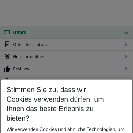
Offers
Offer description
Hotel amenities
Reviews
Location
Stimmen Sie zu, dass wir
Cookies verwenden dürfen, um
Customize your offer
Find the perfect deal which suits your best
Ihnen das beste Erlebnis zu
Your departure airport
bieten?
Any airport
Wir verwenden Cookies und ähnliche Technologien, um
Select your date range