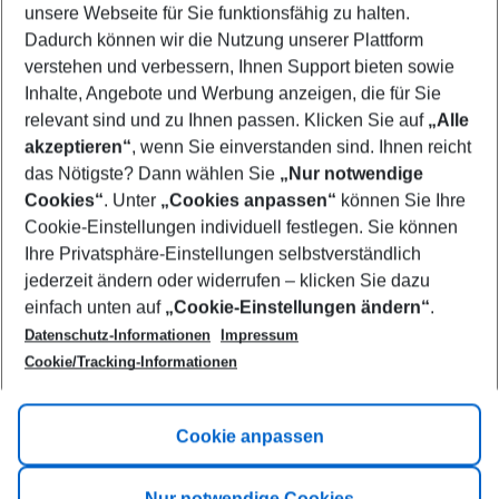
unsere Webseite für Sie funktionsfähig zu halten.
09/08/26
–
07/08/27
5-8 nights
Dadurch können wir die Nutzung unserer Plattform
Who will travel
verstehen und verbessern, Ihnen Support bieten sowie
2 adults
No children
Inhalte, Angebote und Werbung anzeigen, die für Sie
relevant sind und zu Ihnen passen. Klicken Sie auf
„Alle
Show more filter
akzeptieren“
, wenn Sie einverstanden sind. Ihnen reicht
das Nötigste? Dann wählen Sie
„Nur notwendige
Cookies“
. Unter
„Cookies anpassen“
können Sie Ihre
Cookie-Einstellungen individuell festlegen. Sie können
Ihre Privatsphäre-Einstellungen selbstverständlich
jederzeit ändern oder widerrufen – klicken Sie dazu
Footer
einfach unten auf
„Cookie-Einstellungen ändern“
.
Footer navigation
Title A
Datenschutz-Informationen
Impressum
Cookie/Tracking-Informationen
Link A
Title B
Link A
Cookie anpassen
Title C
Link A
Nur notwendige Cookies