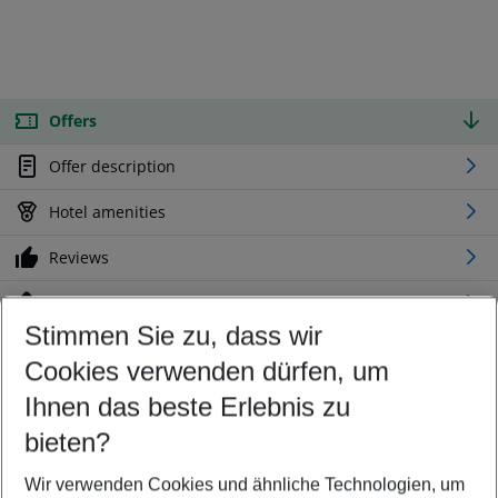
Offers
Offer description
Hotel amenities
Reviews
Location
Stimmen Sie zu, dass wir
Cookies verwenden dürfen, um
Customize your offer
Find the perfect deal which suits your best
Ihnen das beste Erlebnis zu
Your departure airport
bieten?
Any airport
Wir verwenden Cookies und ähnliche Technologien, um
Select your date range