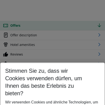
Offers
Offer description
Hotel amenities
Reviews
Location
Stimmen Sie zu, dass wir
Cookies verwenden dürfen, um
Customize your offer
Find the perfect deal which suits your best
Ihnen das beste Erlebnis zu
Your departure airport
bieten?
Any airport
Wir verwenden Cookies und ähnliche Technologien, um
Select your date range