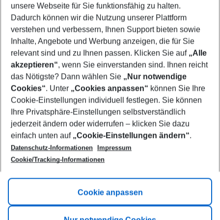
unsere Webseite für Sie funktionsfähig zu halten.
08/08/26
–
06/08/27
5-8 nights
Dadurch können wir die Nutzung unserer Plattform
Who will travel
verstehen und verbessern, Ihnen Support bieten sowie
2 adults
No children
Inhalte, Angebote und Werbung anzeigen, die für Sie
relevant sind und zu Ihnen passen. Klicken Sie auf
„Alle
Show more filter
akzeptieren“
, wenn Sie einverstanden sind. Ihnen reicht
das Nötigste? Dann wählen Sie
„Nur notwendige
Cookies“
. Unter
„Cookies anpassen“
können Sie Ihre
Cookie-Einstellungen individuell festlegen. Sie können
Ihre Privatsphäre-Einstellungen selbstverständlich
jederzeit ändern oder widerrufen – klicken Sie dazu
Footer
einfach unten auf
„Cookie-Einstellungen ändern“
.
Footer navigation
Title A
Datenschutz-Informationen
Impressum
Cookie/Tracking-Informationen
Link A
Title B
Link A
Cookie anpassen
Title C
Link A
Nur notwendige Cookies