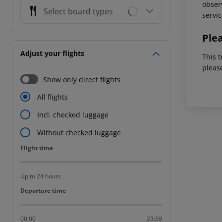
observ
Select board types
servic
Ple
Adjust your flights
This t
pleas
Show only direct flights
All flights
Incl. checked luggage
Without checked luggage
Flight time
Flight time
Up to 24 hours
Departure time
Departure time
00:00
23:59