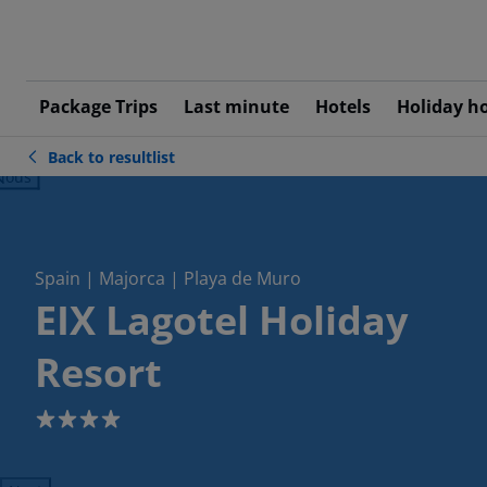
Package Trips
Last minute
Hotels
Holiday h
Back to resultlist
ious
Spain | Majorca | Playa de Muro
EIX Lagotel Holiday
Resort
4