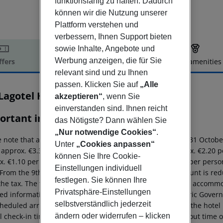
funktionsfähig zu halten. Dadurch
können wir die Nutzung unserer
Plattform verstehen und
verbessern, Ihnen Support bieten
sowie Inhalte, Angebote und
Werbung anzeigen, die für Sie
ffers
Offer description
Hotel amenities
relevant sind und zu Ihnen
r description
passen. Klicken Sie auf
„Alle
Lagotel Holiday Resort
akzeptieren“
, wenn Sie
4
einverstanden sind. Ihnen reicht
ortant info
das Nötigste? Dann wählen Sie
„Nur notwendige Cookies“
.
 note that a tourist tax is charged on Mallorca.
01 May – 31 Octobe
Unter
„Cookies anpassen“
: approx. €3.30 per person per night
3–1?star hotel: approx. €2.20 p
können Sie Ihre Cookie-
x. €1.10 per person per night
4?star hotel: approx. €0.83 per perso
Einstellungen individuell
From the 9th night in the same accommodation, the amount is red
festlegen. Sie können Ihre
the tax. The tax is charged to guests on site at the booked accommo
Privatsphäre-Einstellungen
led information can be found on the website of the Balearic Gover
selbstverständlich jederzeit
heduled arrivals in the destination area from 04:00 a.m., the hotel 
ändern oder widerrufen – klicken
al check-in time of the respective hotel. The official check-out time