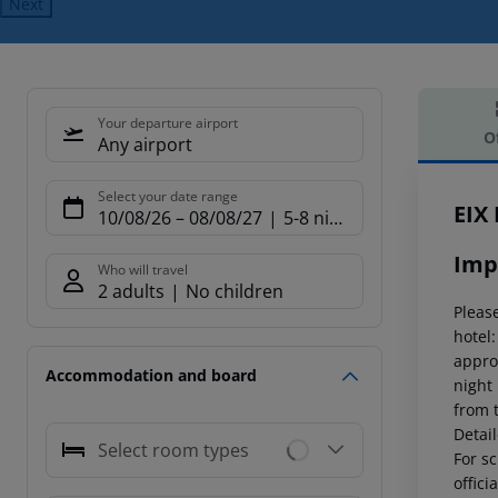
Next
Your departure airport
O
Any airport
Offe
Select your date range
EIX 
10/08/26
–
08/08/27
5-8 nights
Imp
Who will travel
2 adults
No children
Please
hotel
appro
Accommodation and board
night
from 
Detai
Select room types
For sc
offici