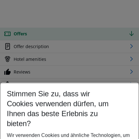
Offers
Offer description
Hotel amenities
Reviews
Location
Stimmen Sie zu, dass wir
Cookies verwenden dürfen, um
Customize your offer
Find the perfect deal which suits your best
Ihnen das beste Erlebnis zu
Your departure airport
bieten?
Any airport
Wir verwenden Cookies und ähnliche Technologien, um
Select your date range