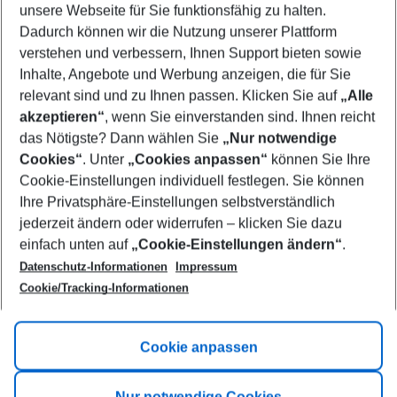
unsere Webseite für Sie funktionsfähig zu halten.
08/08/26
–
06/08/27
5-8 nights
Dadurch können wir die Nutzung unserer Plattform
Who will travel
verstehen und verbessern, Ihnen Support bieten sowie
2 adults
No children
Inhalte, Angebote und Werbung anzeigen, die für Sie
relevant sind und zu Ihnen passen. Klicken Sie auf
„Alle
Show more filter
akzeptieren“
, wenn Sie einverstanden sind. Ihnen reicht
das Nötigste? Dann wählen Sie
„Nur notwendige
Cookies“
. Unter
„Cookies anpassen“
können Sie Ihre
Cookie-Einstellungen individuell festlegen. Sie können
Ihre Privatsphäre-Einstellungen selbstverständlich
jederzeit ändern oder widerrufen – klicken Sie dazu
Footer
einfach unten auf
„Cookie-Einstellungen ändern“
.
Footer navigation
Title A
Datenschutz-Informationen
Impressum
Cookie/Tracking-Informationen
Link A
Title B
Link A
Cookie anpassen
Title C
Link A
Nur notwendige Cookies