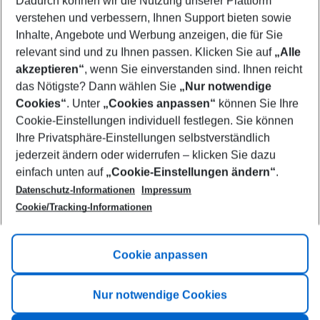
Dadurch können wir die Nutzung unserer Plattform
Who will travel
verstehen und verbessern, Ihnen Support bieten sowie
2 adults
No children
Inhalte, Angebote und Werbung anzeigen, die für Sie
relevant sind und zu Ihnen passen. Klicken Sie auf
„Alle
Show more filter
akzeptieren“
, wenn Sie einverstanden sind. Ihnen reicht
das Nötigste? Dann wählen Sie
„Nur notwendige
Cookies“
. Unter
„Cookies anpassen“
können Sie Ihre
Cookie-Einstellungen individuell festlegen. Sie können
Ihre Privatsphäre-Einstellungen selbstverständlich
jederzeit ändern oder widerrufen – klicken Sie dazu
Footer
einfach unten auf
„Cookie-Einstellungen ändern“
.
Footer navigation
Title A
Datenschutz-Informationen
Impressum
Cookie/Tracking-Informationen
Link A
Title B
Link A
Cookie anpassen
Title C
Link A
Nur notwendige Cookies