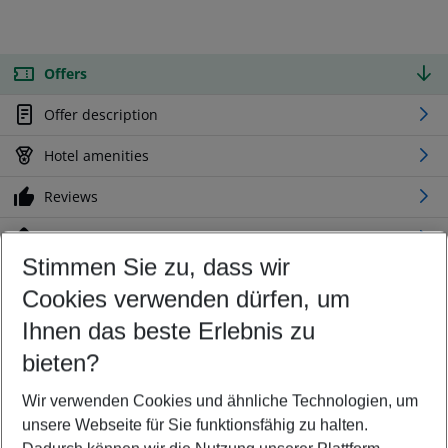
Offers
Offer description
Hotel amenities
Reviews
Location
Stimmen Sie zu, dass wir
Cookies verwenden dürfen, um
Customize your offer
Find the perfect deal which suits your best
Ihnen das beste Erlebnis zu
Your departure airport
bieten?
Any airport
Wir verwenden Cookies und ähnliche Technologien, um
Select your date range
unsere Webseite für Sie funktionsfähig zu halten.
09/08/26
–
07/08/27
5-8 nights