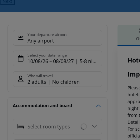
Next
Your departure airport
O
Any airport
Offe
Select your date range
Hot
10/08/26
–
08/08/27
5-8 nights
Imp
Who will travel
2 adults
No children
Please
hotel
appro
Accommodation and board
night
from 
Detai
Select room types
For sc
offici