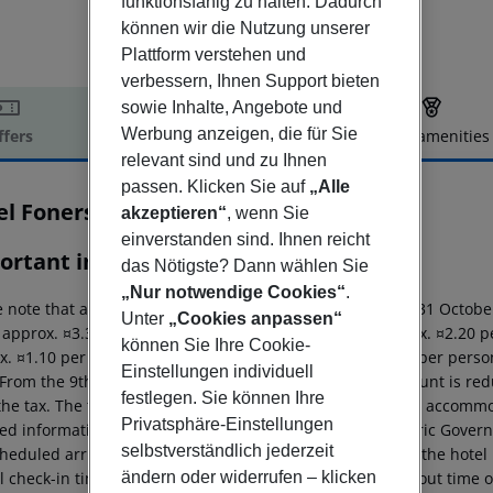
funktionsfähig zu halten. Dadurch
können wir die Nutzung unserer
Plattform verstehen und
verbessern, Ihnen Support bieten
sowie Inhalte, Angebote und
Werbung anzeigen, die für Sie
ffers
Offer description
Hotel amenities
relevant sind und zu Ihnen
r description
passen. Klicken Sie auf
„Alle
el Foners
akzeptieren“
, wenn Sie
3
einverstanden sind. Ihnen reicht
ortant info
das Nötigste? Dann wählen Sie
„Nur notwendige Cookies“
.
 note that a tourist tax is charged on Mallorca. 01 May ? 31 Octobe
Unter
„Cookies anpassen“
: approx. ¤3.30 per person per night 3?1?star hotel: approx. ¤2.20 p
können Sie Ihre Cookie-
x. ¤1.10 per person per night 4?star hotel: approx. ¤0.83 per perso
Einstellungen individuell
 From the 9th night in the same accommodation, the amount is red
festlegen. Sie können Ihre
the tax. The tax is charged to guests on site at the booked accommo
Privatsphäre-Einstellungen
led information can be found on the website of the Balearic Gover
selbstverständlich jederzeit
heduled arrivals in the destination area from 04:00 a.m., the hotel 
ändern oder widerrufen – klicken
al check-in time of the respective hotel. The official check-out time