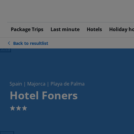
Package Trips
Last minute
Hotels
Holiday h
Back to resultlist
ious
Spain | Majorca | Playa de Palma
Hotel Foners
3