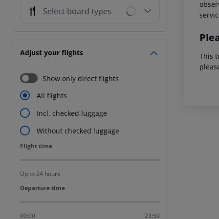
observ
Select board types
servic
Ple
Adjust your flights
This t
pleas
Show only direct flights
All flights
Incl. checked luggage
Without checked luggage
Flight time
Flight time
Up to 24 hours
Departure time
Departure time
00:00
23:59