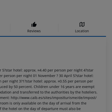
Reviews
Location
r 5?star hotel: approx. ¤4.40 per person per night 4?star
er person per night 01 November ? 30 April 5?star hotel:
n per night 3?1?star hotel: approx. ¤0.55 per person per
uced by 50 percent. Children under 16 years are exempt
dation and transferred to the authorities by the hoteliers.
nment: http://www.caib.es/sites/impostturisme/de/impost/
room is only available on the day of arrival from the
 of the hotel on the day of departure must also be