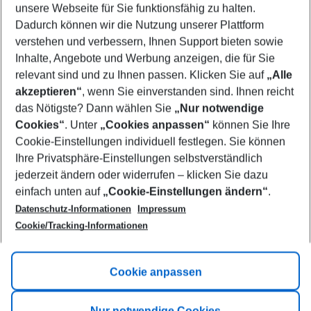
unsere Webseite für Sie funktionsfähig zu halten.
08/08/26
–
06/08/27
5-8 nights
Dadurch können wir die Nutzung unserer Plattform
Who will travel
verstehen und verbessern, Ihnen Support bieten sowie
2 adults
No children
Inhalte, Angebote und Werbung anzeigen, die für Sie
relevant sind und zu Ihnen passen. Klicken Sie auf
„Alle
Show more filter
akzeptieren“
, wenn Sie einverstanden sind. Ihnen reicht
das Nötigste? Dann wählen Sie
„Nur notwendige
Cookies“
. Unter
„Cookies anpassen“
können Sie Ihre
Cookie-Einstellungen individuell festlegen. Sie können
Ihre Privatsphäre-Einstellungen selbstverständlich
jederzeit ändern oder widerrufen – klicken Sie dazu
Footer
einfach unten auf
„Cookie-Einstellungen ändern“
.
Footer navigation
Title A
Datenschutz-Informationen
Impressum
Cookie/Tracking-Informationen
Link A
Title B
Link A
Cookie anpassen
Title C
Link A
Nur notwendige Cookies