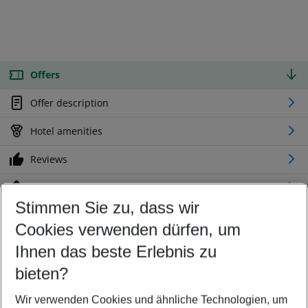
Offers
Offer description
Hotel amenities
Reviews
Location
Stimmen Sie zu, dass wir
Cookies verwenden dürfen, um
Customize your offer
Find the perfect deal which suits your best
Ihnen das beste Erlebnis zu
Your departure airport
bieten?
Any airport
Wir verwenden Cookies und ähnliche Technologien, um
Select your date range