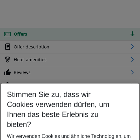
Offers
Offer description
Hotel amenities
Reviews
Location
Stimmen Sie zu, dass wir
Cookies verwenden dürfen, um
Customize your offer
Find the perfect deal which suits your best
Ihnen das beste Erlebnis zu
Your departure airport
bieten?
Any airport
Wir verwenden Cookies und ähnliche Technologien, um
Select your date range