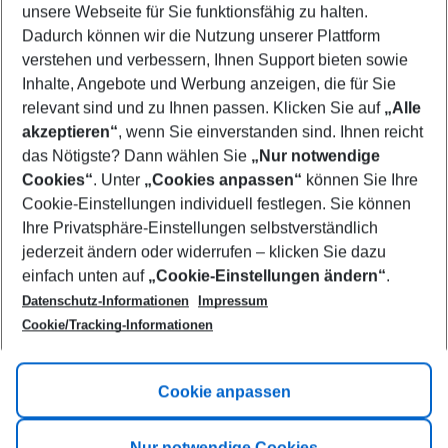
unsere Webseite für Sie funktionsfähig zu halten.
08/08/26
–
06/08/27
5-8 nights
Dadurch können wir die Nutzung unserer Plattform
Who will travel
verstehen und verbessern, Ihnen Support bieten sowie
2 adults
No children
Inhalte, Angebote und Werbung anzeigen, die für Sie
relevant sind und zu Ihnen passen. Klicken Sie auf
„Alle
Show more filter
akzeptieren“
, wenn Sie einverstanden sind. Ihnen reicht
das Nötigste? Dann wählen Sie
„Nur notwendige
Cookies“
. Unter
„Cookies anpassen“
können Sie Ihre
Cookie-Einstellungen individuell festlegen. Sie können
Ihre Privatsphäre-Einstellungen selbstverständlich
jederzeit ändern oder widerrufen – klicken Sie dazu
Footer
einfach unten auf
„Cookie-Einstellungen ändern“
.
Footer navigation
Title A
Datenschutz-Informationen
Impressum
Cookie/Tracking-Informationen
Link A
Title B
Link A
Cookie anpassen
Title C
Link A
Nur notwendige Cookies