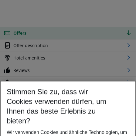
Offers
Offer description
Hotel amenities
Reviews
Location
Stimmen Sie zu, dass wir
Cookies verwenden dürfen, um
Customize your offer
Find the perfect deal which suits your best
Ihnen das beste Erlebnis zu
Your departure airport
bieten?
Any airport
Wir verwenden Cookies und ähnliche Technologien, um
Select your date range