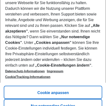
unsere Webseite für Sie funktionsfähig zu halten.
10/08/26
–
08/08/27
5-8 nights
Dadurch können wir die Nutzung unserer Plattform
Who will travel
verstehen und verbessern, Ihnen Support bieten sowie
2 adults
No children
Inhalte, Angebote und Werbung anzeigen, die für Sie
relevant sind und zu Ihnen passen. Klicken Sie auf
„Alle
Show more filter
akzeptieren“
, wenn Sie einverstanden sind. Ihnen reicht
das Nötigste? Dann wählen Sie
„Nur notwendige
Cookies“
. Unter
„Cookies anpassen“
können Sie Ihre
Cookie-Einstellungen individuell festlegen. Sie können
Ihre Privatsphäre-Einstellungen selbstverständlich
jederzeit ändern oder widerrufen – klicken Sie dazu
Footer
einfach unten auf
„Cookie-Einstellungen ändern“
.
Footer navigation
Title A
Datenschutz-Informationen
Impressum
Cookie/Tracking-Informationen
Link A
Title B
Link A
Cookie anpassen
Title C
Link A
Nur notwendige Cookies