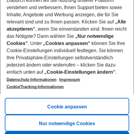
Dadurch können wir die Nutzung unserer Plattform
Who will travel
verstehen und verbessern, Ihnen Support bieten sowie
2 adults
No children
Inhalte, Angebote und Werbung anzeigen, die für Sie
relevant sind und zu Ihnen passen. Klicken Sie auf
„Alle
Show more filter
akzeptieren“
, wenn Sie einverstanden sind. Ihnen reicht
das Nötigste? Dann wählen Sie
„Nur notwendige
Cookies“
. Unter
„Cookies anpassen“
können Sie Ihre
Cookie-Einstellungen individuell festlegen. Sie können
Ihre Privatsphäre-Einstellungen selbstverständlich
jederzeit ändern oder widerrufen – klicken Sie dazu
Footer
einfach unten auf
„Cookie-Einstellungen ändern“
.
Footer navigation
Title A
Datenschutz-Informationen
Impressum
Cookie/Tracking-Informationen
Link A
Title B
Link A
Cookie anpassen
Title C
Link A
Nur notwendige Cookies