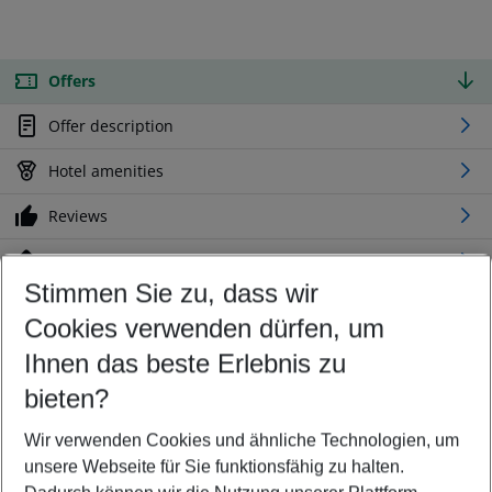
Offers
Offer description
Hotel amenities
Reviews
Location
Stimmen Sie zu, dass wir
Cookies verwenden dürfen, um
Customize your offer
Find the perfect deal which suits your best
Ihnen das beste Erlebnis zu
Your departure airport
bieten?
Any airport
Wir verwenden Cookies und ähnliche Technologien, um
Select your date range
unsere Webseite für Sie funktionsfähig zu halten.
10/08/26
–
08/08/27
5-8 nights